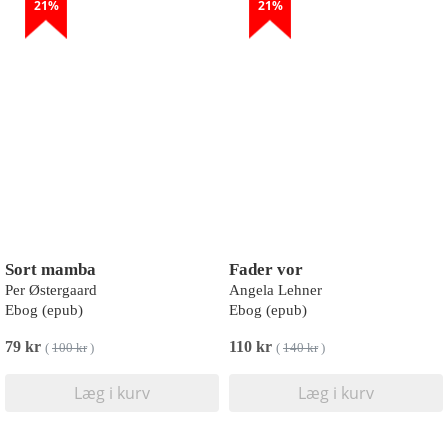
21%
21%
Sort mamba
Fader vor
Per Østergaard
Angela Lehner
Ebog (epub)
Ebog (epub)
79 kr
110 kr
(
100 kr
)
(
140 kr
)
Læg i kurv
Læg i kurv