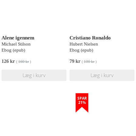
Alene igennem
Cristiano Ronaldo
Michael Stilson
Hubert Nielsen
Ebog (epub)
Ebog (epub)
126 kr
79 kr
(
160 kr
)
(
100 kr
)
Læg i kurv
Læg i kurv
SPAR
21%