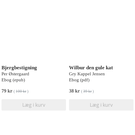
Bjergbestigning
Wilbur den gule kat
Per Østergaard
Gry Kappel Jensen
Ebog (epub)
Ebog (pdf)
79 kr
38 kr
(
100 kr
)
(
39 kr
)
Læg i kurv
Læg i kurv