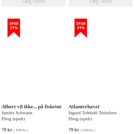
Læg i kurv
Læg i kurv
SPAR
SPAR
21%
21%
Albert vil ikke... på fisketur
Atlanterhavet
Sandra Schwartz
Sigurd Toftdahl Terkelsen
Ebog (epub)
Ebog (epub)
79 kr
79 kr
(
100 kr
)
(
100 kr
)