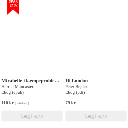
SPAR
21%
Mirabelle i kæmpeproblemer
Hi London
Harriet Muncaster
Peter Bejder
Ebog (epub)
Ebog (pdf)
110 kr
79 kr
(
140 kr
)
Læg i kurv
Læg i kurv