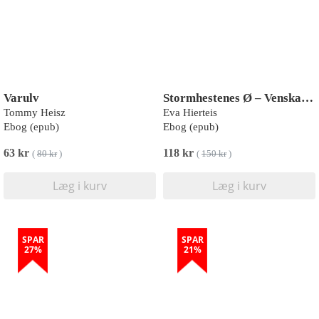
Varulv
Stormhestenes Ø – Venskab, vind og vild magi
Tommy Heisz
Eva Hierteis
Ebog (epub)
Ebog (epub)
63 kr
118 kr
(
80 kr
)
(
150 kr
)
Læg i kurv
Læg i kurv
SPAR
SPAR
27%
21%