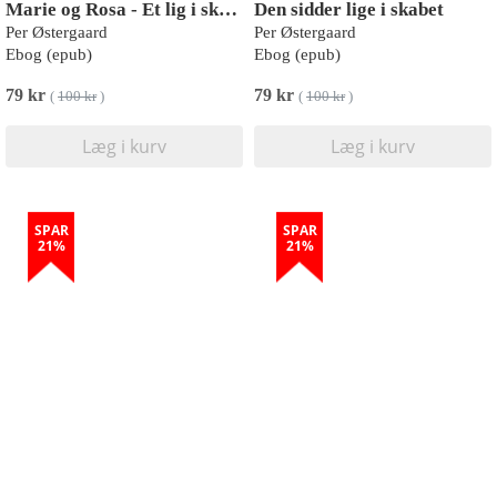
Marie og Rosa - Et lig i skoven
Den sidder lige i skabet
Per Østergaard
Per Østergaard
Ebog (epub)
Ebog (epub)
79 kr
79 kr
(
100 kr
)
(
100 kr
)
Læg i kurv
Læg i kurv
SPAR
SPAR
21%
21%