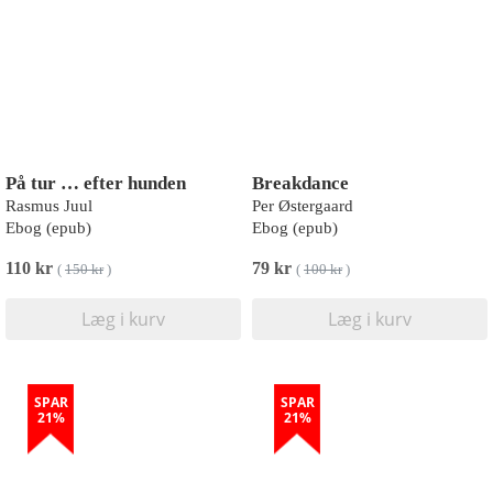
På tur … efter hunden
Breakdance
Rasmus Juul
Per Østergaard
Ebog (epub)
Ebog (epub)
110 kr
79 kr
(
150 kr
)
(
100 kr
)
Læg i kurv
Læg i kurv
SPAR
SPAR
21%
21%