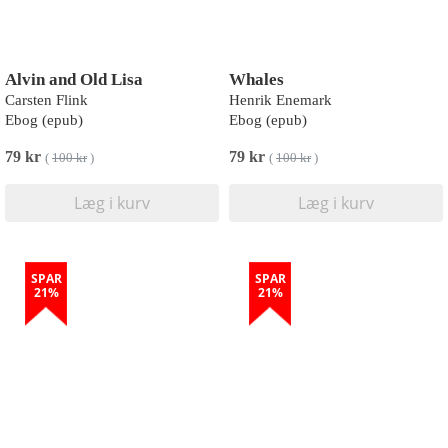
Alvin and Old Lisa
Whales
Carsten Flink
Henrik Enemark
Ebog (epub)
Ebog (epub)
79 kr
79 kr
(
100 kr
)
(
100 kr
)
Læg i kurv
Læg i kurv
SPAR
SPAR
21%
21%