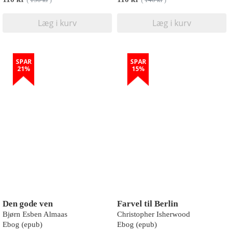
(
150 kr
)
(
140 kr
)
Læg i kurv
Læg i kurv
SPAR
SPAR
21%
15%
Den gode ven
Farvel til Berlin
Bjørn Esben Almaas
Christopher Isherwood
Ebog (epub)
Ebog (epub)