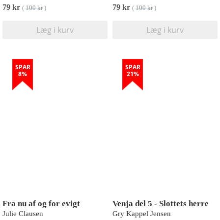
79 kr
79 kr
(
100 kr
)
(
100 kr
)
Læg i kurv
Læg i kurv
SPAR
SPAR
8%
21%
Fra nu af og for evigt
Venja del 5 - Slottets herre
Julie Clausen
Gry Kappel Jensen