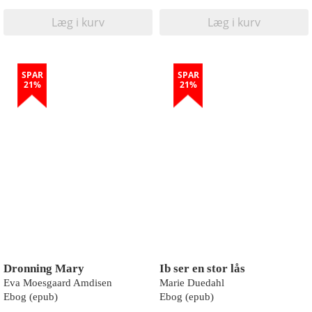
Læg i kurv
Læg i kurv
SPAR
SPAR
21%
21%
Dronning Mary
Ib ser en stor lås
Eva Moesgaard Amdisen
Marie Duedahl
Ebog (epub)
Ebog (epub)