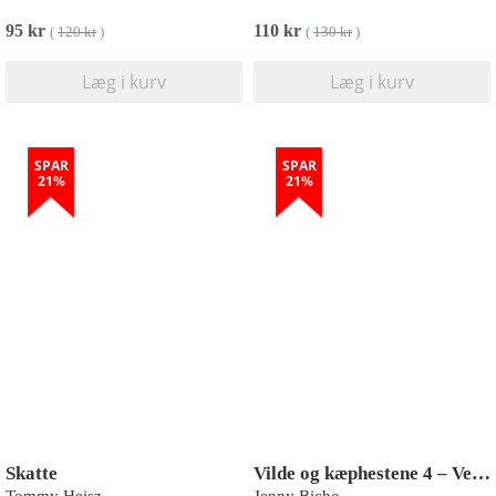
95 kr
110 kr
(
120 kr
)
(
130 kr
)
Læg i kurv
Læg i kurv
SPAR
SPAR
21%
21%
Skatte
Vilde og kæphestene 4 – Verdens dårligste ferie