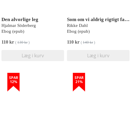
Den alvorlige leg
Som om vi aldrig rigtigt fandtes
Hjalmar Söderberg
Rikke Dahl
Ebog (epub)
Ebog (epub)
110 kr
110 kr
(
130 kr
)
(
140 kr
)
Læg i kurv
Læg i kurv
SPAR
SPAR
12%
21%