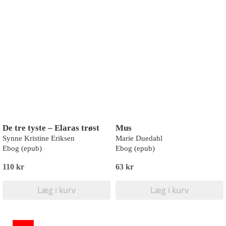
De tre tyste – Elaras trøst
Mus
Synne Kristine Eriksen
Marie Duedahl
Ebog (epub)
Ebog (epub)
110 kr
63 kr
Læg i kurv
Læg i kurv