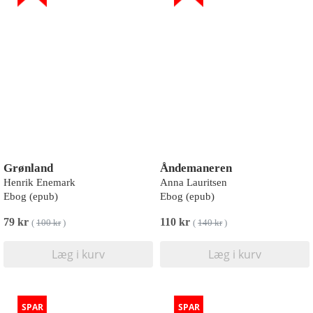
Grønland
Åndemaneren
Henrik Enemark
Anna Lauritsen
Ebog (epub)
Ebog (epub)
79 kr
110 kr
(
100 kr
)
(
140 kr
)
Læg i kurv
Læg i kurv
SPAR
SPAR