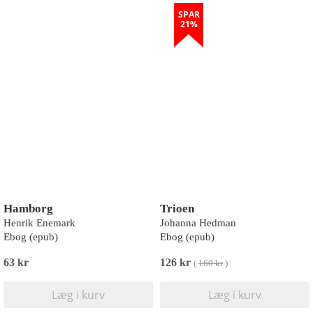
SPAR
21%
Hamborg
Trioen
Henrik Enemark
Johanna Hedman
Ebog (epub)
Ebog (epub)
63 kr
126 kr
(
160 kr
)
Læg i kurv
Læg i kurv