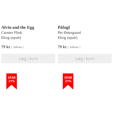
Alvin and the Egg
Påfugl
Carsten Flink
Per Østergaard
Ebog (epub)
Ebog (epub)
79 kr
79 kr
(
100 kr
)
(
100 kr
)
Læg i kurv
Læg i kurv
SPAR
SPAR
21%
21%