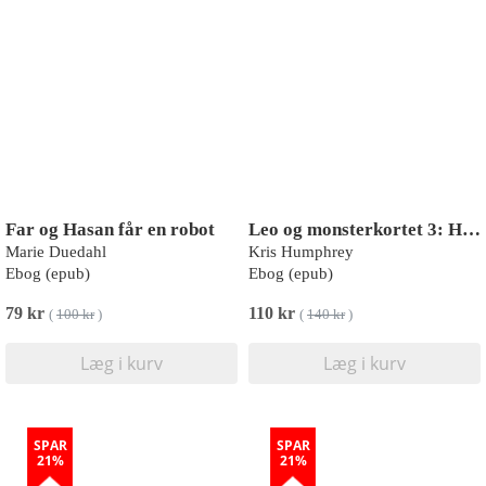
Far og Hasan får en robot
Leo og monsterkortet 3: Helvedeshesten
Marie Duedahl
Kris Humphrey
Ebog (epub)
Ebog (epub)
79 kr
110 kr
(
100 kr
)
(
140 kr
)
Læg i kurv
Læg i kurv
SPAR
SPAR
21%
21%