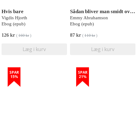
Hvis bare
Sådan bliver man smidt overbord
Vigdis Hjorth
Emmy Abrahamson
Ebog (epub)
Ebog (epub)
126 kr
87 kr
(
160 kr
)
(
110 kr
)
Læg i kurv
Læg i kurv
SPAR
SPAR
15%
21%