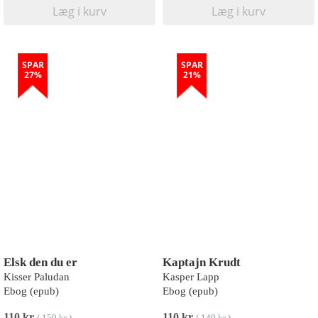
Læg i kurv
Læg i kurv
SPAR
SPAR
27%
21%
Elsk den du er
Kaptajn Krudt
Kisser Paludan
Kasper Lapp
Ebog (epub)
Ebog (epub)
110 kr
110 kr