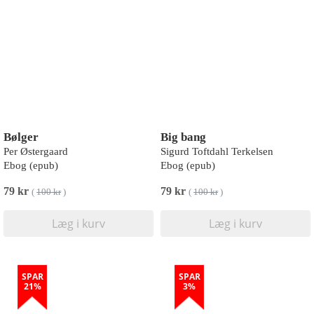
Bølger
Big bang
Per Østergaard
Sigurd Toftdahl Terkelsen
Ebog (epub)
Ebog (epub)
79 kr
79 kr
(
100 kr
)
(
100 kr
)
Læg i kurv
Læg i kurv
SPAR
SPAR
21%
3%