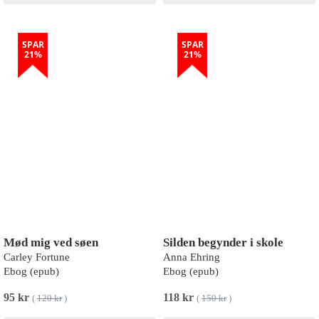
SPAR
SPAR
21%
21%
Mød mig ved søen
Silden begynder i skole
Carley Fortune
Anna Ehring
Ebog (epub)
Ebog (epub)
95 kr
118 kr
(
120 kr
)
(
150 kr
)