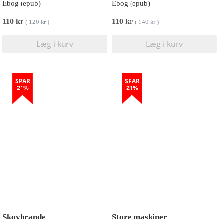
Ebog (epub)
Ebog (epub)
110 kr
110 kr
(
120 kr
)
(
140 kr
)
Læg i kurv
Læg i kurv
SPAR
SPAR
21%
21%
Skovbrande
Store maskiner