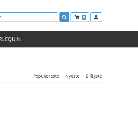
0
RLEQUIN
Populæreste
Nyeste
Billigste