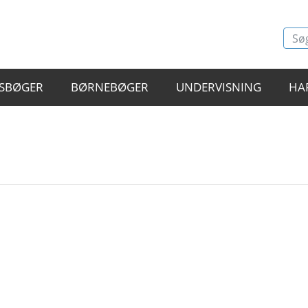
SBØGER
BØRNEBØGER
UNDERVISNING
HA