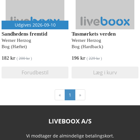
Udgives 2026-09-10
Sandhedens fremtid
Tusmørkets verden
Werner Herzog
Werner Herzog
Bog (Hæftet)
Bog (Hardback)
182 kr
196 kr
(
200 kr
)
(
229 kr
)
Forudbestil
Læg i kurv
«
1
»
LIVEBOOX A/S
Vi modtager de almindelige betalingskort.