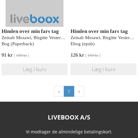
Himlen over min fars tag
Himlen over min fars tag
Zeinab Mosawi, Birgitte Vestermark
Zeinab Mosawi, Birgitte Vestermark
Bog (Paperback)
Ebog (epub)
91 kr
126 kr
(
100 kr
)
(
169 kr
)
Læg i kurv
Læg i kurv
«
1
»
LIVEBOOX A/S
Vi modtager de almindelige betalingskort.