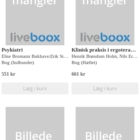
Psykiatri
Klinisk praksis i ergoterapi og fysioterapi
Elise Bromann Bukhave;Erik Simonsen;Henrik Day Poulsen;Lene Nyboe;Lisbeth Villemoes Sørensen;Per Jørgensen;Peter Johannsen;Raben Rosenberg;Susanne Fabricius;Aksel Bertelsen;Nicole K. Rosenberg;Per Hove Thomsen;Søren Drivsholm;Birthe Kingo Christensen;Hanne Holmer;Bodil Winther Hansen;Kirsten Sørensen;Jonna Jensen;Jesper Larsen Mærsk;Anders Fink-Jensen;Lene Falgaard Eplov;Irene Smith Lassen;Mette Waaddegaard;Yvonne Marianne Abel;Hans Mørch Jensen;Carsten Andersen;Lone Andersen;Tania Erika Aniol Hansen;Mette Brandt-Christensen;Anne-Le Morville;Hannah Harboe;Torben Arngrim;Kristina Nielsen;Zenta Kirstejn Frerks;Lone Decker;Sylvia Johannsen;Maria Sandgaard Tvede;Mie Frydenlund Feilberg;Lone Lading Katballe;Diana Astrup Nielsen;Lars Grønbech Kirkeby;Pia Congiatta;Nina Bayer Olsen;Lisbeth Dorph Jensen;Caroline Stentebjerg;Henriette Kiirdal Niemann;Mie Skovmand Christensen;Helle Andrea Pedersen;Marianne Engelbrecht Lau
Henrik Brøndum Holm, Nils Erik Sjöberg, Rikke Schacht Laisen, Henriette Niemann, Dorte Drachmann, Jette Pia Andersen, Jeanette Lindholm, Karin Pedersen, Henriette Niemann, Rikke Schacht Laisen, Helle Lange, Jytte Rotbøl, Anna Birthe Andersen, Lone Blak Lund, Elsebeth Dahl, Pernille Fogsgaard, Anette Enemark Larsen, Helle Møller Hansen, Kirsten V. Rasmussen, Wanda Breum, Janna Bohn Sylvestersen, Louise Søgaard Hansen, Diana Astrup Nielsen, Lone Elisabeth Andersen, Helene Maria Fuglsang-Damgaard, Jacob Østergaard Madsen, Jonna Jensen, Mette Eg Jørgensen, Maria Bensen Joensen, Marco Elver Hagesø, Oliver Schacht Laisen, Iben Holm Fogstrup, Jette Fischer Jensen, Camilla Wegener Hansen, Jesper Skytte, Louise M. Nielsen, Kristine Skødt Nielsen, Tina Helle, Naja Benigna Kruse, Jacob Ahlgreen Gram, Jette Hammer & Bjarke Schacht Laisen.
Bog (Indbundet)
Bog (Hæftet)
551 kr
661 kr
Læg i kurv
Læg i kurv