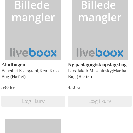
Akutbogen
Ny pædagogisk opslagsbog
Benedict Kjærgaard;Kent Kristensen;Lars Knudsen;Helle Hedegaard Hein;Ulla Feldt-Rasmussen;Jacob Steinmetz;Hanne Arildsen;Dorthe Sørensen;Catherine Hauerslev Foss;Christina Schacht-Magnussen;Lone Nikolajsen;Niels Kristian Villumsen;Sanne Fisker;Ole Mølgaard;Margrethe Lomholt Sørensen;Annette Jakobsen;Christian Baaner Skjærbæk;Gitte Geisnæs Hansen;Jørgen Bendix;Mikkel Brabrand;Mette Breinholdt;eva by;Kristian Dahl Friesgaard Christensen;Karoline Skov Dalgaard;Signe Dolmer;Jacob Kjær Eskildsen;Jørn Therkildsen Guldhammer;Pia Kielberg;Anders Kristian Kristensen;Ib Leunbach;Mats Jacob Hermansson Lindberg;Suzanne Lunding;Bo Løfgren;Julie Mackenhauer;Elisabeth Reinhardt Mathiesen;Mona Mikkelsen;Jørn Munkhof Møller;Anders Brøns Møllekær;Christian Bjarne Mohr Nielsen;Hanne Vebert Olesen;Charlotte Paltved;Pernille Sarto;Jeong Shim;Ninna Thomsen;Rasmus Aagaard;Morten Thingemann Bøtker;Erika Frischknecht Christensen;Flemming Hansen;Susanne Bach Laustsen;Erik Sloth;Thomas Fichtner Bendtsen
Lars Jakob Muschinsky;Martha Mottelson;Christina Jørgensen;Lone Bæk Brønsted;Sally Anderson;Johnny Baltzersen;Martin Bayer;Carsten Bendixen;Jens Bjerg;Anders Bæk Brønsted;Peter Bæk;Staf Callewaert;Tekla Canger;Birgitte Elle;Tomas Ellegaard;Jan Thorhauge Frederiksen;Frans Gregersen;Kirsten Grønbæk Hansen;Gitte Sommer Harrits;Jesper Holst;Noona Elisabeth Jensen;Rie Jungemann;Jan Kampmann;Noemi Katznelson;Birgit Kirkebæk;John Benedicto Krejsler;Jens Erik Kristensen;Suzanne Krogh;Kristian Larsen;Vibe Larsen;Rune Lykkeberg;Christian Tang Lystbæk;Bent Madsen;Bolette Moldenhawer;Steen Nepper Larsen;Ove Kaj Pedersen;Karen Prins;Ane Qvortrup;Lisbet Rask;Christian Sandbjerg Hansen;Karsten Schnack;Vibeke Schrøder;Søren Smidt;Lars Stubbe Teglbjærg;Gunnar Witt;Trine Øland;Peter Østergaard Andersen;Christian Aabro
Bog (Hæftet)
Bog (Hæftet)
530 kr
452 kr
Læg i kurv
Læg i kurv