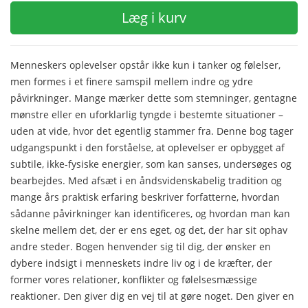
Læg i kurv
Menneskers oplevelser opstår ikke kun i tanker og følelser,
men formes i et finere samspil mellem indre og ydre
påvirkninger. Mange mærker dette som stemninger, gentagne
mønstre eller en uforklarlig tyngde i bestemte situationer –
uden at vide, hvor det egentlig stammer fra. Denne bog tager
udgangspunkt i den forståelse, at oplevelser er opbygget af
subtile, ikke-fysiske energier, som kan sanses, undersøges og
bearbejdes. Med afsæt i en åndsvidenskabelig tradition og
mange års praktisk erfaring beskriver forfatterne, hvordan
sådanne påvirkninger kan identificeres, og hvordan man kan
skelne mellem det, der er ens eget, og det, der har sit ophav
andre steder. Bogen henvender sig til dig, der ønsker en
dybere indsigt i menneskets indre liv og i de kræfter, der
former vores relationer, konflikter og følelsesmæssige
reaktioner. Den giver dig en vej til at gøre noget. Den giver en