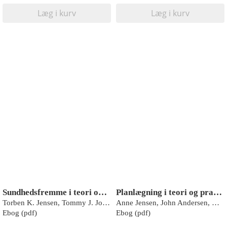
Læg i kurv
Læg i kurv
Sundhedsfremme i teori og praksis
Planlægning i teori og praksis
Torben K. Jensen, Tommy J. Johnsen
Anne Jensen, John Andersen, Ole Erik Hansen, Kurt Aagard Nielsen
Ebog (pdf)
Ebog (pdf)