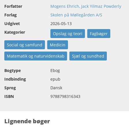
Forfatter
Mogens Ehrich, Jack Yilmaz Powderly
Forlag
Skolen på Møllegården A/S
Udgivet
2026-05-13
Kategorier
Opslag og teori
Fagbøger
Social og samfund
Medicin
Matematik og naturvidenskab
Sjæl og sundhed
Bogtype
Ebog
Indbinding
epub
Sprog
Dansk
ISBN
9788798316343
Lignende bøger