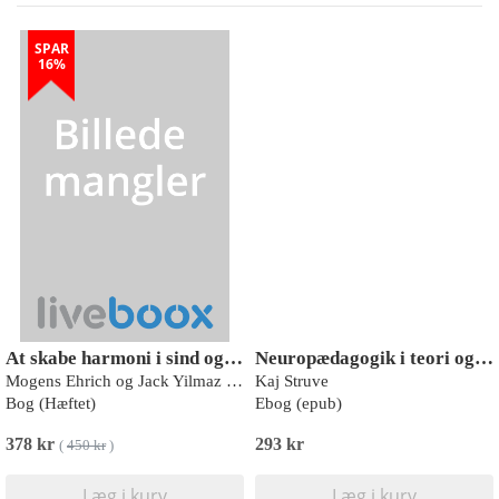
SPAR
16%
At skabe harmoni i sind og miljø
Neuropædagogik i teori og praksis
Mogens Ehrich og Jack Yilmaz Powderly
Kaj Struve
Bog (Hæftet)
Ebog (epub)
378 kr
293 kr
(
450 kr
)
Læg i kurv
Læg i kurv