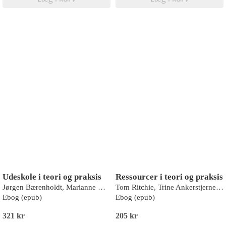
Udeskole i teori og praksis
Ressourcer i teori og praksis
Jørgen Bærenholdt, Marianne Hald, Maria Møller, Ditte Vejby Schou, Camilla Damsgaard, Maj Kærgaard Kristensen, Søren Rasmussen Mølgaard Lunde, Ida Maria Damsø Christiansen
Tom Ritchie, Trine Ankerstjerne, Anne Vibeke Fleischer, Christian Horst, Carina Brøndum Leed, Alex Madsen, Lene Metner, Margit Mikkelsen, Anne Maj Nielsen, Kaj Struve, Jytte Birk Sørensen, Üzeyir Tireli
Ebog (epub)
Ebog (epub)
321 kr
205 kr