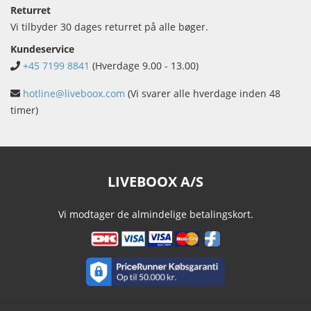
Returret
Vi tilbyder 30 dages returret på alle bøger.
Kundeservice
+45 7199 8841
(Hverdage 9.00 - 13.00)
hotline@liveboox.com
(Vi svarer alle hverdage inden 48
timer)
LIVEBOOX A/S
Vi modtager de almindelige betalingskort.