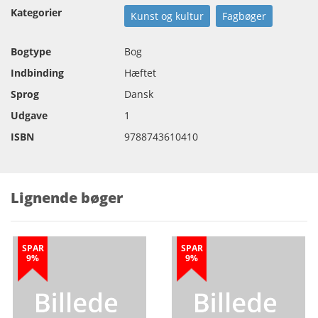
Kategorier
Kunst og kultur
Fagbøger
Bogtype
Bog
Indbinding
Hæftet
Sprog
Dansk
Udgave
1
ISBN
9788743610410
Lignende bøger
SPAR
SPAR
9%
9%