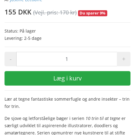
155 DKK
(Vejl. pris: 170 kr)
Du sparer 9%
Status: På lager
Levering: 2-5 dage
-
+
Læg i kurv
Lær at tegne fantastiske sommerfugle og andre insekter – trin
for trin.
De sjove og letforståelige bøger i serien
10 trin til at tegne
er
særligt udviklet til aspirerende illustratorer, doodlers og
amatørtegnere. Serien opmuntrer nye kunstnere til at stifte