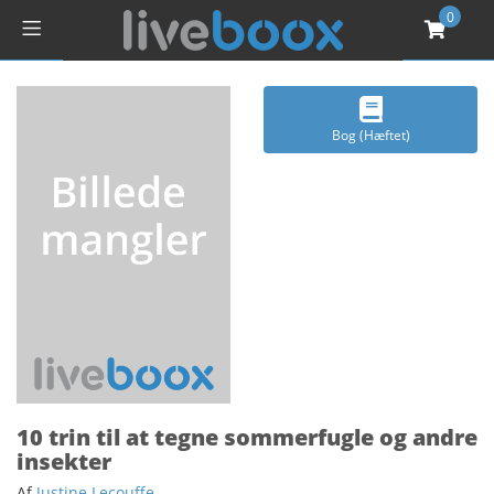
0
Bog (Hæftet)
10 trin til at tegne sommerfugle og andre
insekter
Af
Justine Lecouffe