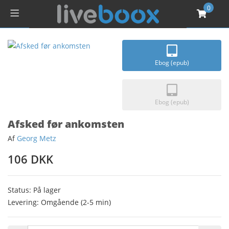
0
Ebog (epub)
Ebog (epub)
Afsked før ankomsten
Af
Georg Metz
106 DKK
Status: På lager
Levering: Omgående (2-5 min)