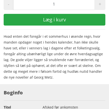
-
+
Læg i kurv
Hvad enten det foregår i et sommerhus i øsende regn, hvor
manden opdager noget i hendes kalender, han ikke skulle
have set, eller i venners lag i dagene efter et folketingsvalg,
foregår alting ubønhørligt lige under de øvre hverdagsagtige
lag. De gode viljer ligger så snublende nær forræderiet, og
idyllen så tæt på ophøret, at det ofte er svært at skelne. Om
dette og meget mere i følsom fortid og hudløs nutid handler
de nye noveller af Georg Metz.
Boginfo
Titel
Afsked før ankomsten