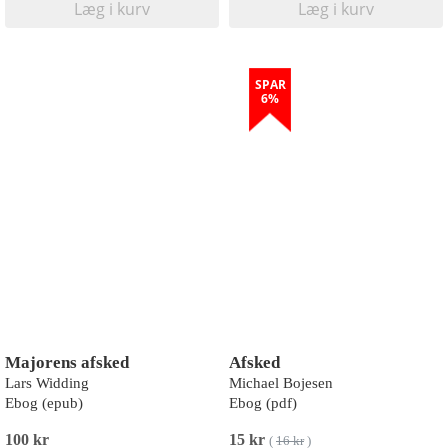
Læg i kurv
Læg i kurv
SPAR
6%
Majorens afsked
Afsked
Lars Widding
Michael Bojesen
Ebog (epub)
Ebog (pdf)
100 kr
15 kr
(
16 kr
)