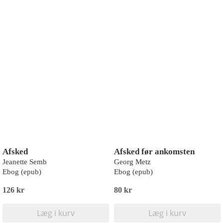
Afsked
Afsked før ankomsten
Jeanette Semb
Georg Metz
Ebog (epub)
Ebog (epub)
126 kr
80 kr
Læg i kurv
Læg i kurv