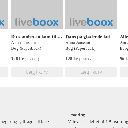
Da skønheden kom til bro
Dans på glødende kul
Alk
Anna Jansson
Anna Jansson
Anna
Bog (Paperback)
Bog (Paperback)
Ebog
128 kr
128 kr
96 k
(
150 kr
)
(
150 kr
)
Læg i kurv
Læg i kurv
Levering
bøger og lydbøger til lave
Vi leverer i løbet af 1-5 hverd