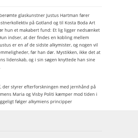
berømte glaskunstner Justus Hartman fører
tnerkollektiv på Gotland og til Kosta Boda Art
gør hun et makabert fund: Et lig ligger nedsænket
 Hun indser, at der findes en kobling mellem
ustus er en af de sidste alkymister, og nogen vil
meligheder, før han dør. Mystikken, ikke det at
ans lidenskab, og i sin søgen knyttede han sine
.
, der styrer efterforskningen med jernhånd på
, mens Maria og Visby Politi kæmper mod tiden i
geligt følger alkymiens principper