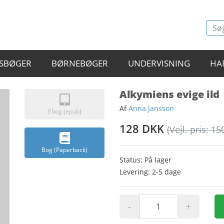
SBØGER
BØRNEBØGER
UNDERVISNING
HA
Alkymiens evige ild
Af
Anna Jansson
Ebog (epub)
128 DKK
(Vejl. pris: 15
Bog (Paperback)
Status: På lager
Levering: 2-5 dage
-
+