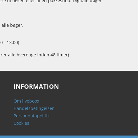
e til døren eller til en pakkeshop. Digitale bøger
 alle bøger.
0 - 13.00)
arer alle hverdage inden 48 timer)
INFORMATION
Om liveboox
Handelsbetingelser
Persondatapolitik
Cookies