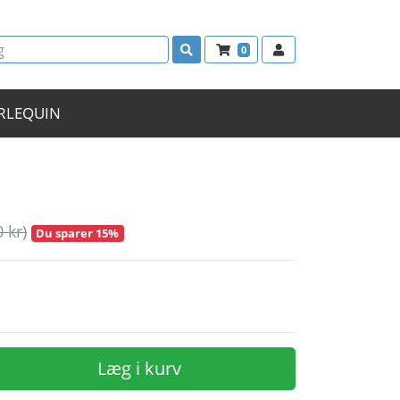
0
RLEQUIN
0 kr)
Du sparer 15%
Læg i kurv