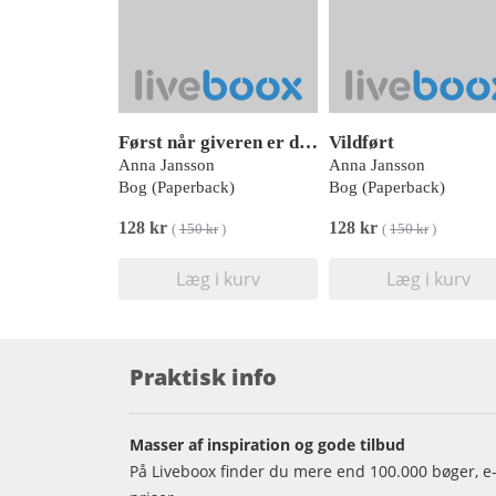
Først når giveren er død
Vildført
Anna Jansson
Anna Jansson
Bog (Paperback)
Bog (Paperback)
128 kr
128 kr
(
150 kr
)
(
150 kr
)
Læg i kurv
Læg i kurv
Praktisk info
Masser af inspiration og gode tilbud
På Liveboox finder du mere end 100.000 bøger, e-