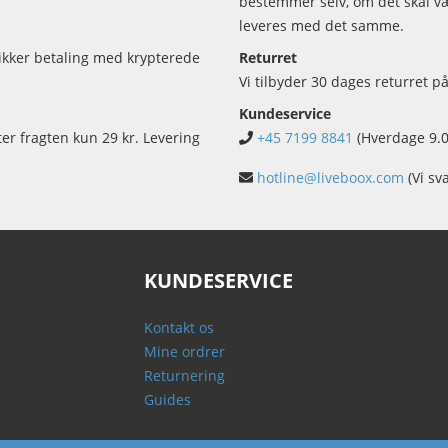
bestemmer selv, om det skal vær
leveres med det samme.
sikker betaling med krypterede
Returret
Vi tilbyder 30 dages returret på
Kundeservice
ter fragten kun 29 kr. Levering
+45 7199 8841
(Hverdage 9.0
hotline@liveboox.com
(Vi sv
KUNDESERVICE
Kontakt os
Mine ordrer
Returnering
Guides