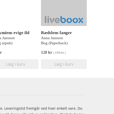
ymiens evige ild
Rædslens fanger
 Jansson
Anna Jansson
 (epub)
Bog (Paperback)
r
128 kr
(
150 kr
)
Læg i kurv
Læg i kurv
age. Leveringstid fremgår ved hver enkelt vare. Du