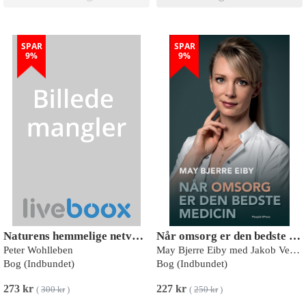
SPAR
SPAR
9%
9%
Naturens hemmelige netværk
Når omsorg er den bedste medicin
Peter Wohlleben
May Bjerre Eiby med Jakob Vedelsby
Bog (Indbundet)
Bog (Indbundet)
273 kr
227 kr
(
300 kr
)
(
250 kr
)