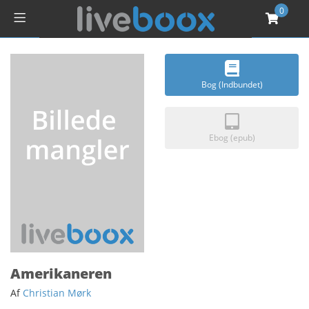
0
Bog (Indbundet)
Ebog (epub)
Amerikaneren
Af
Christian Mørk