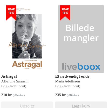
SPAR
SPAR
16%
16%
Astragal
Et nødvendigt onde
Albertine Sarrazin
Maria Adolfsson
Bog (Indbundet)
Bog (Indbundet)
210 kr
235 kr
(
250 kr
)
(
280 kr
)
Udsolgt
Læg i kurv