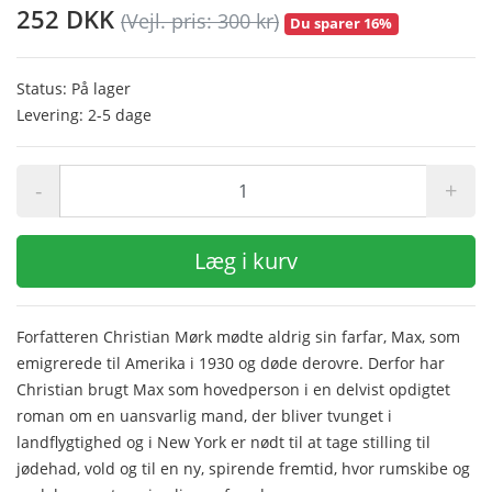
252 DKK
(Vejl. pris: 300 kr)
Du sparer 16%
Status: På lager
Levering: 2-5 dage
-
+
Læg i kurv
Forfatteren Christian Mørk mødte aldrig sin farfar, Max, som
emigrerede til Amerika i 1930 og døde derovre. Derfor har
Christian brugt Max som hovedperson i en delvist opdigtet
roman om en uansvarlig mand, der bliver tvunget i
landflygtighed og i New York er nødt til at tage stilling til
jødehad, vold og til en ny, spirende fremtid, hvor rumskibe og