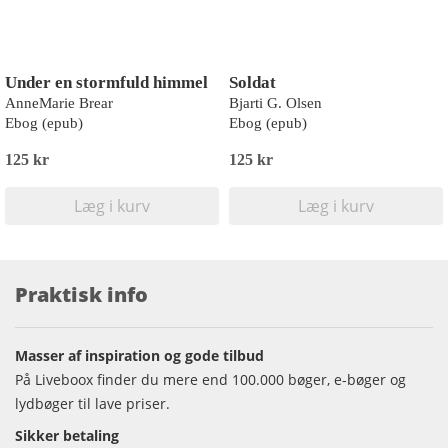
Under en stormfuld himmel
Soldat
AnneMarie Brear
Bjarti G. Olsen
Ebog (epub)
Ebog (epub)
125 kr
125 kr
Læg i kurv
Læg i kurv
Praktisk info
Masser af inspiration og gode tilbud
På Liveboox finder du mere end 100.000 bøger, e-bøger og
lydbøger til lave priser.
Sikker betaling