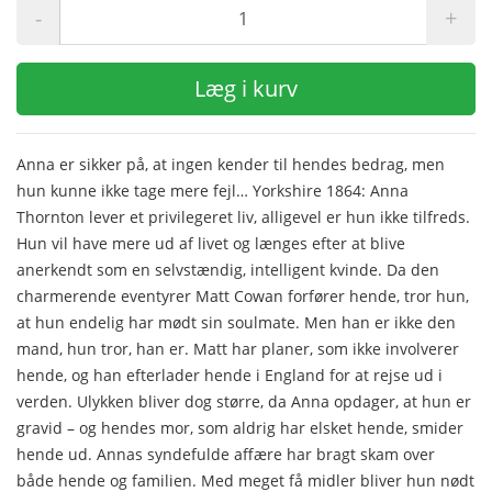
-
+
Læg i kurv
Anna er sikker på, at ingen kender til hendes bedrag, men
hun kunne ikke tage mere fejl… Yorkshire 1864: Anna
Thornton lever et privilegeret liv, alligevel er hun ikke tilfreds.
Hun vil have mere ud af livet og længes efter at blive
anerkendt som en selvstændig, intelligent kvinde. Da den
charmerende eventyrer Matt Cowan forfører hende, tror hun,
at hun endelig har mødt sin soulmate. Men han er ikke den
mand, hun tror, han er. Matt har planer, som ikke involverer
hende, og han efterlader hende i England for at rejse ud i
verden. Ulykken bliver dog større, da Anna opdager, at hun er
gravid – og hendes mor, som aldrig har elsket hende, smider
hende ud. Annas syndefulde affære har bragt skam over
både hende og familien. Med meget få midler bliver hun nødt