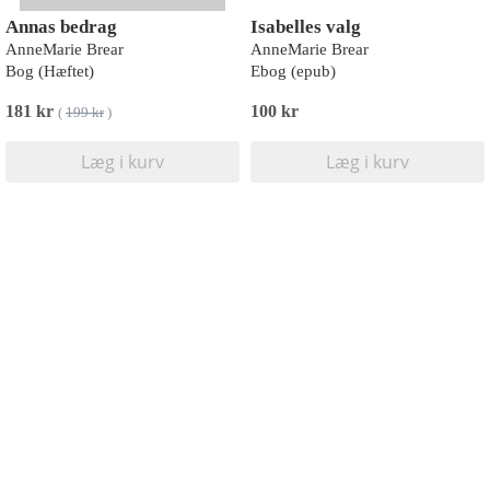
Annas bedrag
Isabelles valg
AnneMarie Brear
AnneMarie Brear
Bog (Hæftet)
Ebog (epub)
181 kr
100 kr
(
199 kr
)
Læg i kurv
Læg i kurv