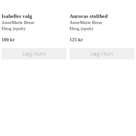
Isabelles valg
Auroras stolthed
AnneMarie Brear
AnneMarie Brear
Ebog (epub)
Ebog (epub)
100 kr
125 kr
Læg i kurv
Læg i kurv