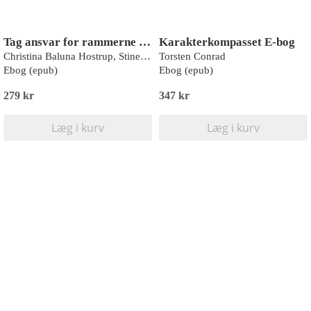
Tag ansvar for rammerne E-bog
Karakterkompasset E-bog
Christina Baluna Hostrup, Stine Clasen
Torsten Conrad
Ebog (epub)
Ebog (epub)
279 kr
347 kr
Læg i kurv
Læg i kurv