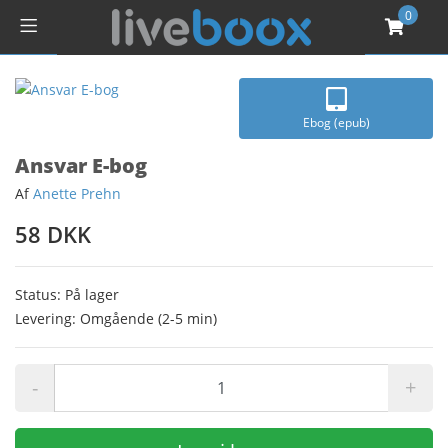
0
Ebog (epub)
Ansvar E-bog
Af
Anette Prehn
58 DKK
Status: På lager
Levering: Omgående (2-5 min)
-
+