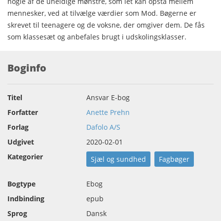
nogle af de uheldige mønstre, som let kan opstå mellem
mennesker, ved at tilvælge værdier som Mod. Bøgerne er
skrevet til teenagere og de voksne, der omgiver dem. De fås
som klassesæt og anbefales brugt i udskolingsklasser.
Boginfo
Titel
Ansvar E-bog
Forfatter
Anette Prehn
Forlag
Dafolo A/S
Udgivet
2020-02-01
Kategorier
Sjæl og sundhed
Fagbøger
Bogtype
Ebog
Indbinding
epub
Sprog
Dansk