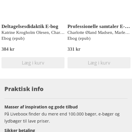
Deltagelsesdidaktik E-bog
Professionelle samtaler E-bog
Katrine Krogholm Olesen, Charlotte Rørvig Haaber
Charlotte Øland Madsen, Marlene Bisgaard Thomsen
Ebog (epub)
Ebog (epub)
384 kr
331 kr
Læg i kurv
Læg i kurv
Praktisk info
Masser af inspiration og gode tilbud
På Liveboox finder du mere end 100.000 bøger, e-bøger og
lydbøger til lave priser.
Sikker betaling