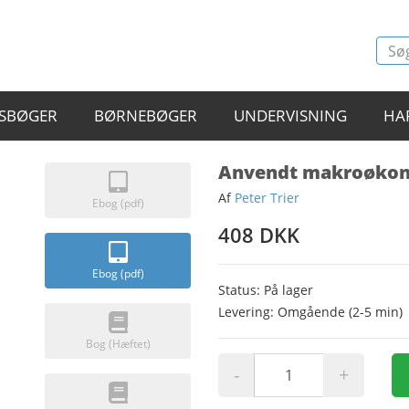
SBØGER
BØRNEBØGER
UNDERVISNING
HA
Anvendt makroøko
Af
Peter Trier
Ebog (pdf)
408 DKK
Ebog (pdf)
Status: På lager
Levering: Omgående (2-5 min)
Bog (Hæftet)
-
+