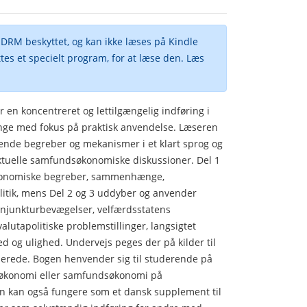
RM beskyttet, og kan ikke læses på Kindle
ttes et specielt program, for at læse den. Læs
en koncentreret og lettilgængelig indføring i
 med fokus på praktisk anvendelse. Læseren
nde begreber og mekanismer i et klart sprog og
aktuelle samfundsøkonomiske diskussioner. Del 1
økonomiske begreber, sammenhænge,
itik, mens Del 2 og 3 uddyber og anvender
njunkturbevægelser, velfærdsstatens
 valutapolitiske problemstillinger, langsigtet
 og ulighed. Undervejs peges der på kilder til
serede. Bogen henvender sig til studerende på
oøkonomi eller samfundsøkonomi på
 kan også fungere som et dansk supplement til