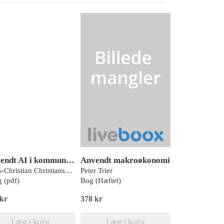
Anvendt AI i kommunikation og vidensarbejde
Anvendt makroøkonomi
Hans-Christian Christiansen, Gitte Rose
Peter Trier
 (pdf)
Bog (Hæftet)
 kr
378 kr
Læg i kurv
Læg i kurv