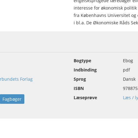
engelsksprogede lærebøger ell
interesse for økonomisk politik
fra Københavns Universitet og 
i bl.a. De Økonomiske Råds Se
Bogtype
Ebog
Indbinding
pdf
rbundets Forlag
Sprog
Dansk
ISBN
978875
Læseprøve
Læs / l
Fagbøger