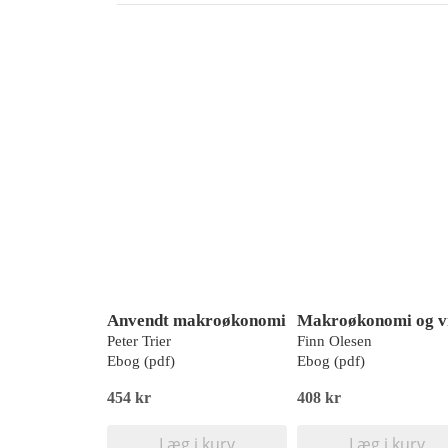
Anvendt makroøkonomi
Peter Trier
Finn Olesen
Ebog (pdf)
Ebog (pdf)
454 kr
408 kr
Læg i kurv
Læg i kurv