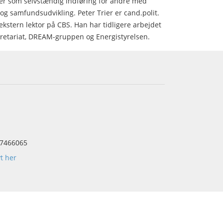
er som selvstændig indføring for andre med
 og samfundsudvikling. Peter Trier er cand.polit.
ekstern lektor på CBS. Han har tidligere arbejdet
kretariat, DREAM-gruppen og Energistyrelsen.
7466065
yt her