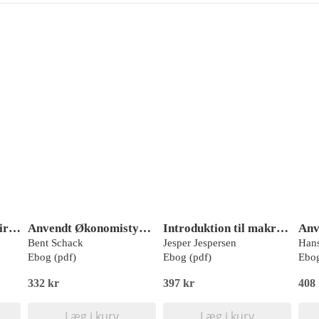
Makroøkonomi og virkelighed
Anvendt Økonomistyring
Introduktion til makroøkonomi
Bent Schack
Jesper Jespersen
Ebog (pdf)
Ebog (pdf)
Ebog
332 kr
397 kr
408
Læg i kurv
Læg i kurv