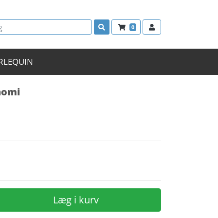
0
RLEQUIN
nomi
Læg i kurv