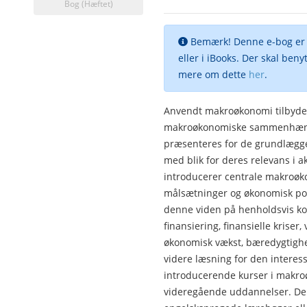
Bog (Hæftet)
Bemærk! Denne e-bog er D
eller i iBooks. Der skal beny
mere om dette
her
.
Anvendt makroøkonomi tilbyder 
makroøkonomiske sammenhænge
præsenteres for de grundlægge
med blik for deres relevans i 
introducerer centrale makro
målsætninger og økonomisk pol
denne viden på henholdsvis ko
finansiering, finansielle kriser,
økonomisk vækst, bæredygtighed
videre læsning for den interes
introducerende kurser i makr
videregående uddannelser. Den