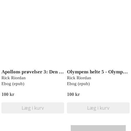
Apollons prøvelser 3: Den brændende labyrint
Olympens helte 5 - Olympens blod
Rick Riordan
Rick Riordan
Ebog (epub)
Ebog (epub)
100 kr
100 kr
Læg i kurv
Læg i kurv