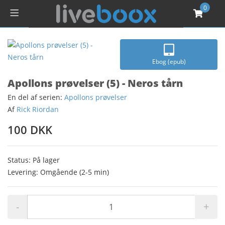
0
Ebog (epub)
Apollons prøvelser (5) - Neros tårn
En del af serien:
Apollons prøvelser
Af
Rick Riordan
100 DKK
Status: På lager
Levering: Omgående (2-5 min)
-
+