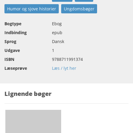
Humor og sjove historier
Ungdomsbøger
Bogtype
Ebog
Indbinding
epub
Sprog
Dansk
Udgave
1
ISBN
9788711991374
Læseprøve
Læs / lyt her
Lignende bøger