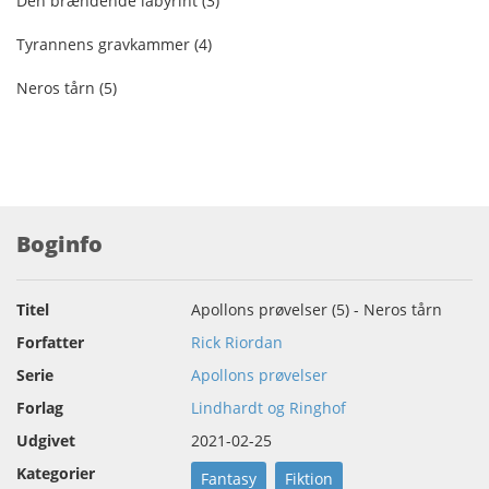
Den brændende labyrint (3)
Tyrannens gravkammer (4)
Neros tårn (5)
Boginfo
Titel
Apollons prøvelser (5) - Neros tårn
Forfatter
Rick Riordan
Serie
Apollons prøvelser
Forlag
Lindhardt og Ringhof
Udgivet
2021-02-25
Kategorier
Fantasy
Fiktion