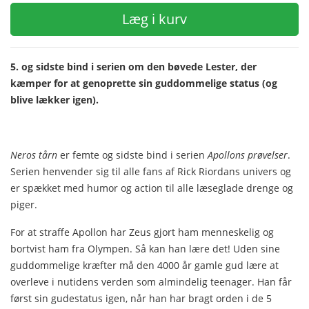
Læg i kurv
5. og sidste bind i serien om den bøvede Lester, der
kæmper for at genoprette sin guddommelige status (og
blive lækker igen).
Neros tårn
er femte og sidste bind i serien
Apollons prøvelser
.
Serien henvender sig til alle fans af Rick Riordans univers og
er spækket med humor og action til alle læseglade drenge og
piger.
For at straffe Apollon har Zeus gjort ham menneskelig og
bortvist ham fra Olympen. Så kan han lære det! Uden sine
guddommelige kræfter må den 4000 år gamle gud lære at
overleve i nutidens verden som almindelig teenager. Han får
først sin gudestatus igen, når han har bragt orden i de 5