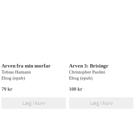
Arven fra min morfar
Arven 3: Brisingr
Tobias Hamann
Christopher Paolini
Ebog (epub)
Ebog (epub)
79 kr
100 kr
Læg i kurv
Læg i kurv