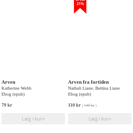
21%
Arven
Arven fra fortiden
Katherine Webb
Nathali Liane, Bettina Liane
Ebog (epub)
Ebog (epub)
79 kr
110 kr
(
140 kr
)
Læg i kurv
Læg i kurv