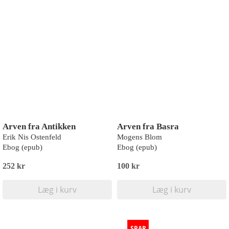
Arven fra Antikken
Arven fra Basra
Erik Nis Ostenfeld
Mogens Blom
Ebog (epub)
Ebog (epub)
252 kr
100 kr
Læg i kurv
Læg i kurv
SPAR