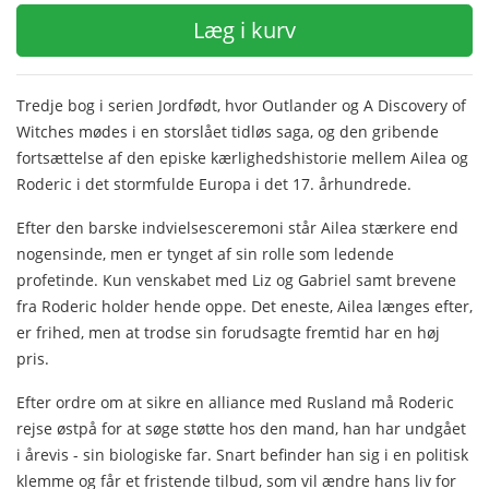
Læg i kurv
Tredje bog i serien Jordfødt, hvor Outlander og A Discovery of
Witches mødes i en storslået tidløs saga, og den gribende
fortsættelse af den episke kærlighedshistorie mellem Ailea og
Roderic i det stormfulde Europa i det 17. århundrede.
Efter den barske indvielsesceremoni står Ailea stærkere end
nogensinde, men er tynget af sin rolle som ledende
profetinde. Kun venskabet med Liz og Gabriel samt brevene
fra Roderic holder hende oppe. Det eneste, Ailea længes efter,
er frihed, men at trodse sin forudsagte fremtid har en høj
pris.
Efter ordre om at sikre en alliance med Rusland må Roderic
rejse østpå for at søge støtte hos den mand, han har undgået
i årevis - sin biologiske far. Snart befinder han sig i en politisk
klemme og får et fristende tilbud, som vil ændre hans liv for