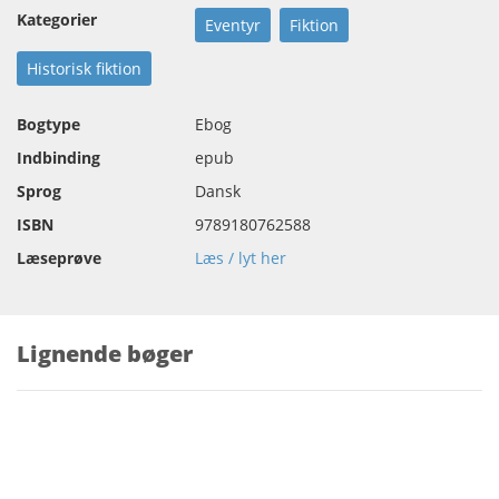
Kategorier
Eventyr
Fiktion
Historisk fiktion
Bogtype
Ebog
Indbinding
epub
Sprog
Dansk
ISBN
9789180762588
Læseprøve
Læs / lyt her
Lignende bøger