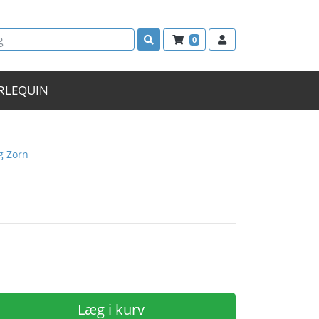
0
RLEQUIN
g Zorn
Læg i kurv