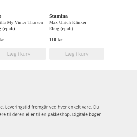
e
Stamina
lla My Vinter Thorsen
Max Ulrich Klinker
 (epub)
Ebog (epub)
kr
110 kr
Læg i kurv
Læg i kurv
age. Leveringstid fremgår ved hver enkelt vare. Du
e til døren eller til en pakkeshop. Digitale bøger