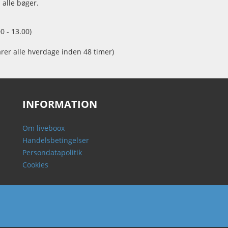
 alle bøger.
0 - 13.00)
arer alle hverdage inden 48 timer)
INFORMATION
Om liveboox
Handelsbetingelser
Persondatapolitik
Cookies