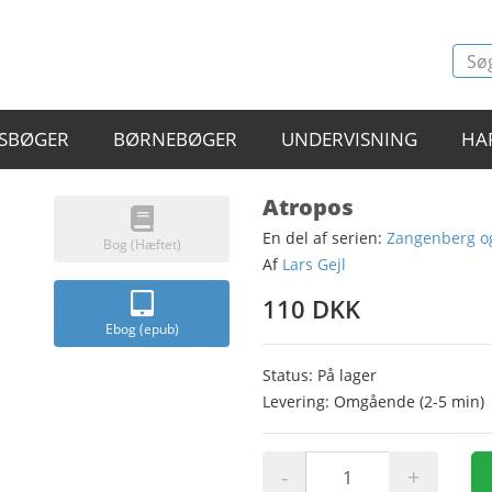
SBØGER
BØRNEBØGER
UNDERVISNING
HA
Atropos
En del af serien:
Zangenberg o
Bog (Hæftet)
Af
Lars Gejl
110 DKK
Ebog (epub)
Status: På lager
Levering: Omgående (2-5 min)
-
+