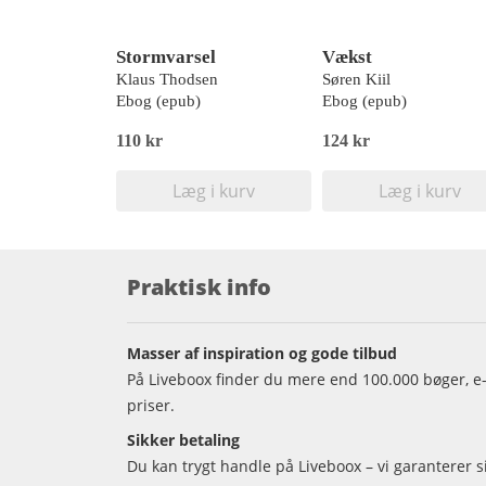
Stormvarsel
Vækst
Klaus Thodsen
Søren Kiil
Ebog (epub)
Ebog (epub)
110 kr
124 kr
Læg i kurv
Læg i kurv
Praktisk info
Masser af inspiration og gode tilbud
På Liveboox finder du mere end 100.000 bøger, e-
priser.
Sikker betaling
Du kan trygt handle på Liveboox – vi garanterer 