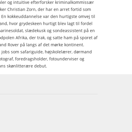
r og intuitive efterforsker kriminalkommissær
r Christian Zorn, der har en arret fortid som
) En kokkeuddannelse var den hurtigste omvej til
and, hvor grydeskeen hurtigt blev lagt til fordel
marinesoldat, slædekusk og sondeassistent på en
odpolen Afrika, der trak, og satte ham på sporet af
and Rover på langs af det mørke kontinent.
 jobs som safariguide, højskolelærer, dørmand
otograf, foredragsholder, fotounderviser og
ans skønlitterære debut.