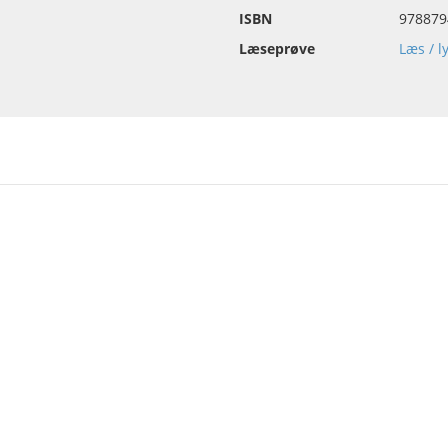
ISBN
978879
Læseprøve
Læs / l