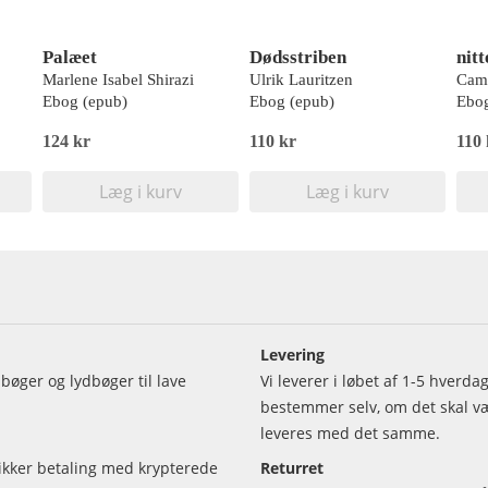
Palæet
Dødsstriben
nitt
Marlene Isabel Shirazi
Ulrik Lauritzen
Cami
Ebog (epub)
Ebog (epub)
Ebog
124 kr
110 kr
110 
Læg i kurv
Læg i kurv
Levering
bøger og lydbøger til lave
Vi leverer i løbet af 1-5 hverd
bestemmer selv, om det skal vær
leveres med det samme.
sikker betaling med krypterede
Returret