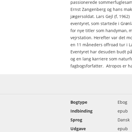
passionerede sommerfuglesamle
Ernst Zangenberg og hans makke
jægersoldat. Lars Gejl (f, 1962
eventyret, som startede i Grønl
for nye titler som handyman, 
vejrstation. Herefter var det m
en 11 måneders offroad tur i L
Eventyret har desuden budt på
og en lang karriere som naturf
fagbogsforfatter. Atropos er h
Bogtype
Ebog
Indbinding
epub
Sprog
Dansk
Udgave
epub