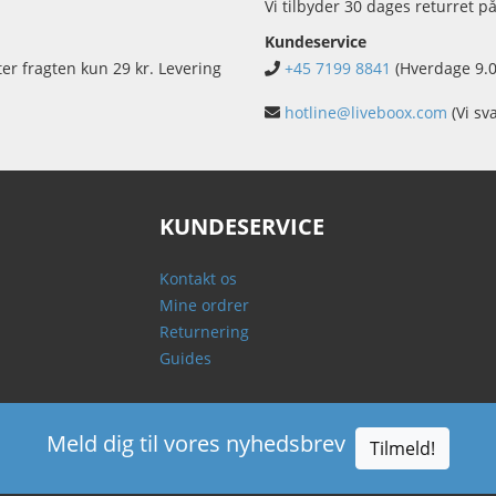
Vi tilbyder 30 dages returret på
Kundeservice
ter fragten kun 29 kr. Levering
+45 7199 8841
(Hverdage 9.0
hotline@liveboox.com
(Vi sv
KUNDESERVICE
Kontakt os
Mine ordrer
Returnering
Guides
Meld dig til vores nyhedsbrev
Tilmeld!