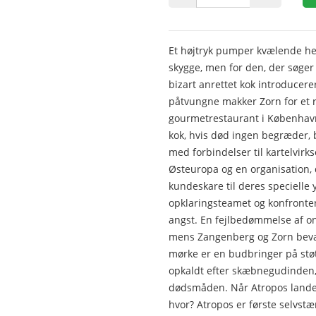
Et højtryk pumper kvælende hed
skygge, men for den, der søger
bizart anrettet kok introducer
påtvungne makker Zorn for et 
gourmetrestaurant i Københavns
kok, hvis død ingen begræder, b
med forbindelser til kartelvir
Østeuropa og en organisation, 
kundeskare til deres specielle
opklaringsteamet og konfronter
angst. En fejlbedømmelse af o
mens Zangenberg og Zorn bevæg
mørke er en budbringer på stø
opkaldt efter skæbnegudinden,
dødsmåden. Når Atropos lander
hvor? Atropos er første selvstæ