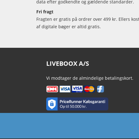
data efter godkendte og gældende standarder.
Fri fragt
Fragten er gratis på ordrer over 499 kr. Ellers kos
af digitale bøger er altid gratis.
LIVEBOOX A/S
Vi modtager de almindelige betalingskort.