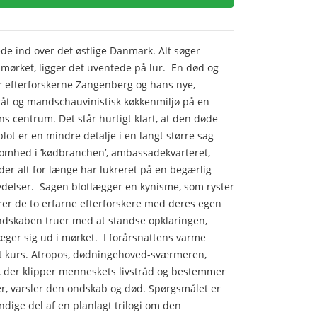
e ind over det østlige Danmark. Alt søger
 mørket, ligger det uventede på lur. En død og
er efterforskerne Zangenberg og hans nye,
råt og mandschauvinistisk køkkenmiljø på en
 centrum. Det står hurtigt klart, at den døde
lot er en mindre detalje i en langt større sag
ksomhed i ’kødbranchen’, ambassadekvarteret,
der alt for længe har lukreret på en begærlig
 ydelser. Sagen blotlægger en kynisme, som ryster
er de to erfarne efterforskere med deres egen
ndskaben truer med at standse opklaringen,
er sig ud i mørket. I forårsnattens varme
t kurs. Atropos, dødningehoved-sværmeren,
 der klipper menneskets livstråd og bestemmer
, varsler den ondskab og død. Spørgsmålet er
ndige del af en planlagt trilogi om den