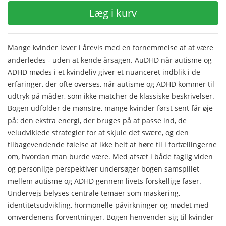
Læg i kurv
Mange kvinder lever i årevis med en fornemmelse af at være
anderledes - uden at kende årsagen. AuDHD når autisme og
ADHD mødes i et kvindeliv giver et nuanceret indblik i de
erfaringer, der ofte overses, når autisme og ADHD kommer til
udtryk på måder, som ikke matcher de klassiske beskrivelser.
Bogen udfolder de mønstre, mange kvinder først sent får øje
på: den ekstra energi, der bruges på at passe ind, de
veludviklede strategier for at skjule det svære, og den
tilbagevendende følelse af ikke helt at høre til i fortællingerne
om, hvordan man burde være. Med afsæt i både faglig viden
og personlige perspektiver undersøger bogen samspillet
mellem autisme og ADHD gennem livets forskellige faser.
Undervejs belyses centrale temaer som maskering,
identitetsudvikling, hormonelle påvirkninger og mødet med
omverdenens forventninger. Bogen henvender sig til kvinder