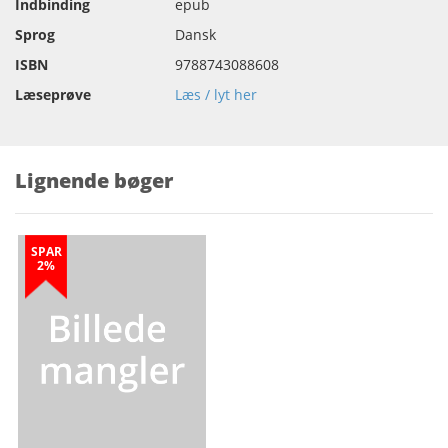
Indbinding
epub
Sprog
Dansk
ISBN
9788743088608
Læseprøve
Læs / lyt her
Lignende bøger
SPAR
2%