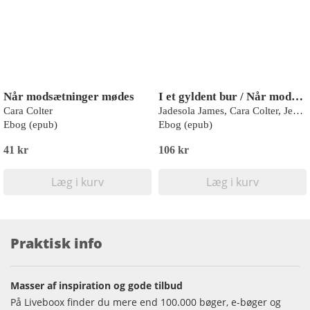
Når modsætninger mødes
I et gyldent bur / Når modsætninger mødes / Legens vinder
Cara Colter
Jadesola James, Cara Colter, Jennifer Hayward
Ebog (epub)
Ebog (epub)
41 kr
106 kr
Læg i kurv
Læg i kurv
Praktisk info
Masser af inspiration og gode tilbud
På Liveboox finder du mere end 100.000 bøger, e-bøger og