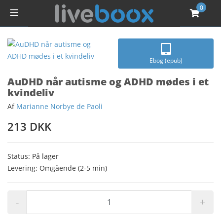
0
Ebog (epub)
AuDHD når autisme og ADHD mødes i et
kvindeliv
Af
Marianne Norbye de Paoli
213 DKK
Status: På lager
Levering: Omgående (2-5 min)
-
+