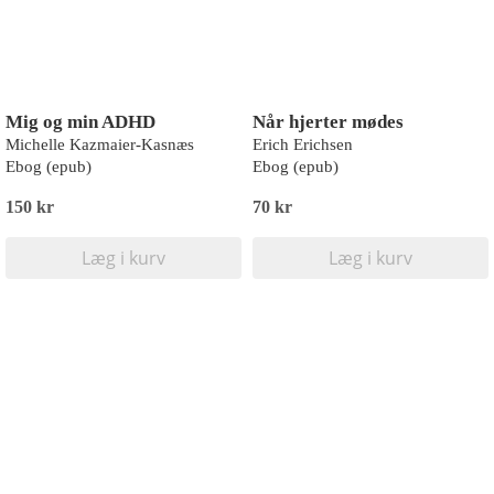
Mig og min ADHD
Når hjerter mødes
Michelle Kazmaier-Kasnæs
Erich Erichsen
Ebog (epub)
Ebog (epub)
150 kr
70 kr
Læg i kurv
Læg i kurv