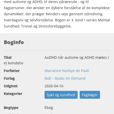
med autisme og ADHD, til deres pårørende - og til
fagpersoner, der ønsker en dybere forståelse af de komplekse
dynamikker, der præger kvinders veje gennem udredning,
hverdagsliv og selvforståelse. Bogen er 3. bind i serien Mental
Sundhed, Trivsel og Stressforebyggelse.
Boginfo
Titel
AuDHD når autisme og ADHD mødes i
et kvindeliv
Forfatter
Marianne Norbye de Paoli
Forlag
BoD - Books on Demand
Udgivet
2026-04-16
Kategorier
Sjæl og sundhed
Fagbøger
Bogtype
Ebog