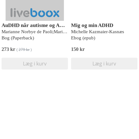
AuDHD når autisme og ADHD mødes i et kvindeliv
Mig og min ADHD
Marianne Norbye de Paoli;Marianne Norbye de Paoli
Michelle Kazmaier-Kasnæs
Bog (Paperback)
Ebog (epub)
273 kr
150 kr
(
279 kr
)
Læg i kurv
Læg i kurv