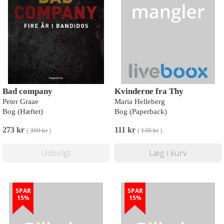
Bad company
Kvinderne fra Thy
Peter Graae
Maria Helleberg
Bog (Hæftet)
Bog (Paperback)
273 kr
111 kr
(
300 kr
)
(
130 kr
)
Udsolgt
Læg i kurv
SPAR
SPAR
15%
15%