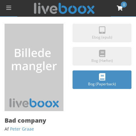
0
Ebog (epub)
Bog (Hæftet)
Bog (Paperback)
Bad company
Af
Peter Graae