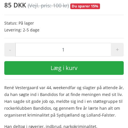
85 DKK
(Vejl. pris: 100 kr)
Du sparer 15%
Status: På lager
Levering: 2-5 dage
-
+
Læg i kurv
René Vestergaard var 44, weekendfar og slagter på attende år,
da han søgte ind i Bandidos for at finde meningen med sit liv.
Han sagde sit gode job op, meldte sig ind i en støttegruppe til
rockerklubben Bandidos, og gennem fire år lærte han alt om
organiseret kriminalitet på Sydsjælland og Lolland-Falster.
Han deltog i røverier, indbrud, narkokriminalitet,