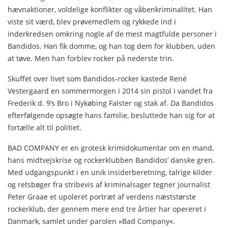
hævnaktioner, voldelige konflikter og våbenkriminalitet. Han
viste sit værd, blev prøvemedlem og rykkede ind i
inderkredsen omkring nogle af de mest magtfulde personer i
Bandidos. Han fik domme, og han tog dem for klubben, uden
at tøve. Men han forblev rocker på nederste trin.
Skuffet over livet som Bandidos-rocker kastede René
Vestergaard en sommermorgen i 2014 sin pistol i vandet fra
Frederik d. 9’s Bro i Nykøbing Falster og stak af. Da Bandidos
efterfølgende opsøgte hans familie, besluttede han sig for at
fortælle alt til politiet.
BAD COMPANY er en grotesk krimidokumentar om en mand,
hans midtvejskrise og rockerklubben Bandidos’ danske gren.
Med udgangspunkt i en unik insiderberetning, talrige kilder
og retsbøger fra stribevis af kriminalsager tegner journalist
Peter Graae et upoleret portræt af verdens næststørste
rockerklub, der gennem mere end tre årtier har opereret i
Danmark, samlet under parolen »Bad Company«.