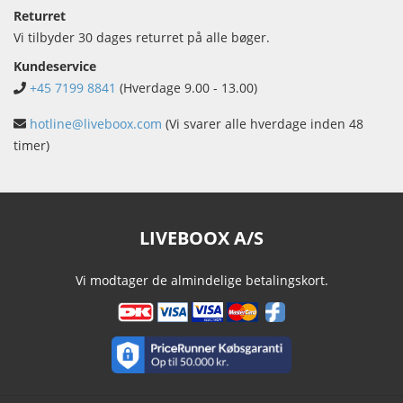
Returret
Vi tilbyder 30 dages returret på alle bøger.
Kundeservice
+45 7199 8841
(Hverdage 9.00 - 13.00)
hotline@liveboox.com
(Vi svarer alle hverdage inden 48
timer)
LIVEBOOX A/S
Vi modtager de almindelige betalingskort.