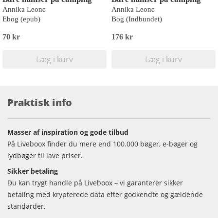
Annika Leone
Annika Leone
Ebog (epub)
Bog (Indbundet)
70 kr
176 kr
Læg i kurv
Læg i kurv
Praktisk info
Masser af inspiration og gode tilbud
På Liveboox finder du mere end 100.000 bøger, e-bøger og
lydbøger til lave priser.
Sikker betaling
Du kan trygt handle på Liveboox – vi garanterer sikker
betaling med krypterede data efter godkendte og gældende
standarder.