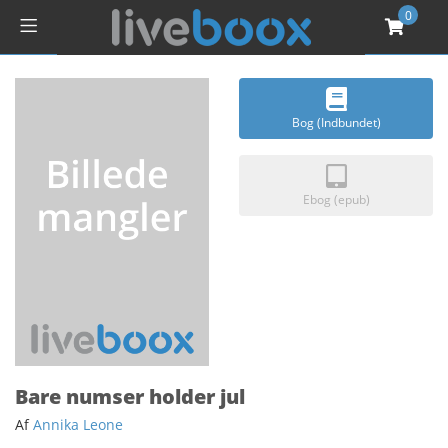
0
Bog (Indbundet)
Ebog (epub)
Bare numser holder jul
Af
Annika Leone