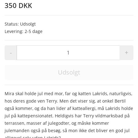
350 DKK
Status: Udsolgt
Levering: 2-5 dage
-
+
Udsolgt
Mira skal holde jul med mor, far og katten Lakrids, naturligvis,
hos deres gode ven Terry. Men det viser sig, at onkel Bertil
også kommer, og da han lider af katteallergi, må Lakrids holde
jul på kattepensionatet. Heldigvis har Terry vildmarksbad på
terrassen, masser af julegodter, og måske kommer
julemanden også på besøg, så mon ikke det bliver en god jul
alligevel selv uden Lakrids?