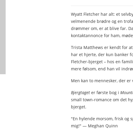
Wyatt Fletcher har alt: et selvb
velmenende brødre og en trofa
drømmer om, er at blive far. D
kontaktannonce for ham, møder
Trista Matthews er kendt for a
har et hjerte, der kun banker f
Fletcher-bjerget – hos en famili
mere følsom, end han vil ind
Men kan to mennesker, der er van
Bjergtaget
er første bog i
Mount
small town-romance om det hygge
bjerget.
"En hylende morsom, frisk og s
mig!" — Meghan Quinn