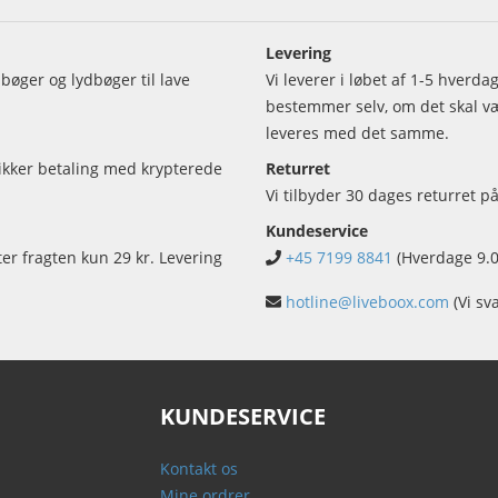
Levering
bøger og lydbøger til lave
Vi leverer i løbet af 1-5 hverd
bestemmer selv, om det skal vær
leveres med det samme.
sikker betaling med krypterede
Returret
Vi tilbyder 30 dages returret på
Kundeservice
ter fragten kun 29 kr. Levering
+45 7199 8841
(Hverdage 9.0
hotline@liveboox.com
(Vi sv
KUNDESERVICE
Kontakt os
Mine ordrer