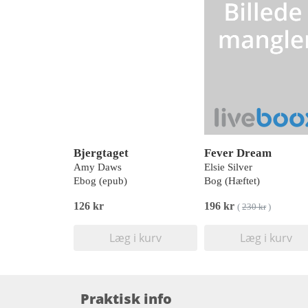
Bjergtaget
Fever Dream
Amy Daws
Elsie Silver
Ebog (epub)
Bog (Hæftet)
126 kr
196 kr
(
230 kr
)
Læg i kurv
Læg i kurv
Praktisk info