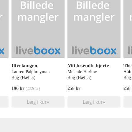
Ulvekongen
Mit brændte hjerte
The
Lauren Palphreyman
Melanie Harlow
Abb
Bog (Hæftet)
Bog (Hæftet)
Bog 
196 kr
258 kr
258
(
230 kr
)
Læg i kurv
Læg i kurv