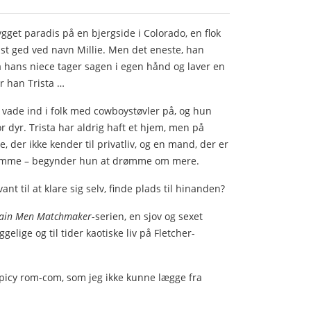
ygget paradis på en bjergside i Colorado, en flok
st ged ved navn Millie. Men det eneste, han
a hans niece tager sagen i egen hånd og laver en
 han Trista …
t vade ind i folk med cowboystøvler på, og hun
or dyr. Trista har aldrig haft et hjem, men på
e, der ikke kender til privatliv, og en mand, der er
rømme – begynder hun at drømme om mere.
t til at klare sig selv, finde plads til hinanden?
ain Men Matchmaker
-serien, en sjov og sexet
lige og til tider kaotiske liv på Fletcher-
picy rom-com, som jeg ikke kunne lægge fra