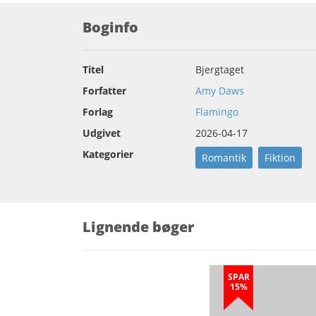
Boginfo
Titel
Bjergtaget
Forfatter
Amy Daws
Forlag
Flamingo
Udgivet
2026-04-17
Kategorier
Romantik
Fiktion
Lignende bøger
SPAR
15%