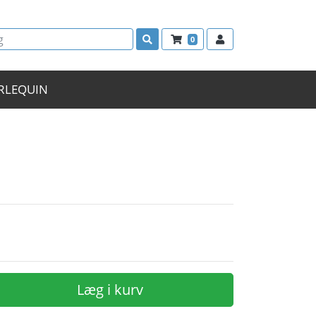
0
RLEQUIN
Læg i kurv