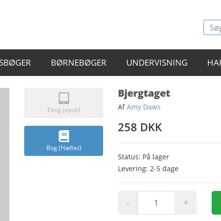
SBØGER
BØRNEBØGER
UNDERVISNING
HA
Bjergtaget
Af
Amy Daws
Ebog (epub)
258 DKK
Bog (Hæftet)
Status: På lager
Levering: 2-5 dage
-
+