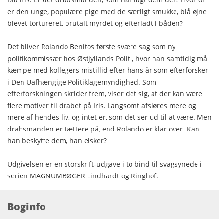
er den unge, populære pige med de særligt smukke, blå øjne
blevet tortureret, brutalt myrdet og efterladt i båden?
Det bliver Rolando Benitos første svære sag som ny
politikommissær hos Østjyllands Politi, hvor han samtidig må
kæmpe med kollegers mistillid efter hans år som efterforsker
i Den Uafhængige Politiklagemyndighed. Som
efterforskningen skrider frem, viser det sig, at der kan være
flere motiver til drabet på Iris. Langsomt afsløres mere og
mere af hendes liv, og intet er, som det ser ud til at være. Men
drabsmanden er tættere på, end Rolando er klar over. Kan
han beskytte dem, han elsker?
Udgivelsen er en storskrift-udgave i to bind til svagsynede i
serien MAGNUMBØGER Lindhardt og Ringhof.
Boginfo