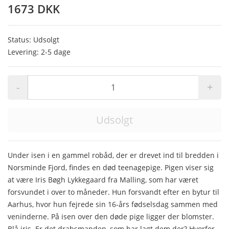
1673 DKK
Status: Udsolgt
Levering: 2-5 dage
-
+
Udsolgt
Under isen i en gammel robåd, der er drevet ind til bredden i
Norsminde Fjord, findes en død teenagepige. Pigen viser sig
at være Iris Bøgh Lykkegaard fra Malling, som har været
forsvundet i over to måneder. Hun forsvandt efter en bytur til
Aarhus, hvor hun fejrede sin 16-års fødselsdag sammen med
veninderne. På isen over den døde pige ligger der blomster.
Blå iris. Er det drabsmanden, som har lagt dem der? Hvorfor