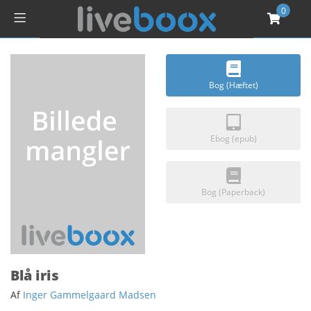
0
Bog (Hæftet)
Ebog (epub)
Bog (Paperback)
Blå iris
Af
Inger Gammelgaard Madsen