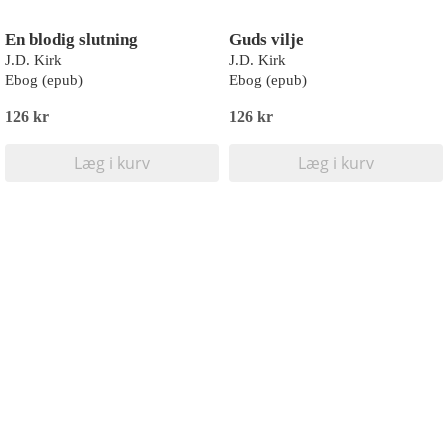
En blodig slutning
Guds vilje
J.D. Kirk
J.D. Kirk
Ebog (epub)
Ebog (epub)
126 kr
126 kr
Læg i kurv
Læg i kurv