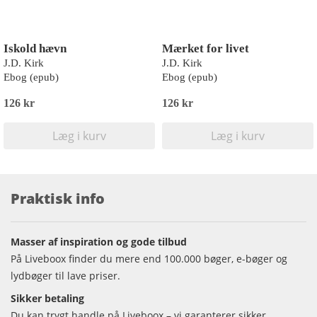
Iskold hævn
Mærket for livet
J.D. Kirk
J.D. Kirk
Ebog (epub)
Ebog (epub)
126 kr
126 kr
Læg i kurv
Læg i kurv
Praktisk info
Masser af inspiration og gode tilbud
På Liveboox finder du mere end 100.000 bøger, e-bøger og
lydbøger til lave priser.
Sikker betaling
Du kan trygt handle på Liveboox – vi garanterer sikker