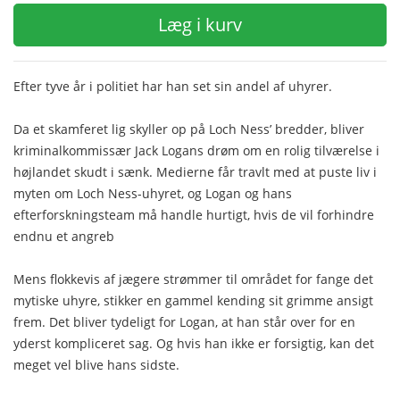
Læg i kurv
Efter tyve år i politiet har han set sin andel af uhyrer.
Da et skamferet lig skyller op på Loch Ness’ bredder, bliver
kriminalkommissær Jack Logans drøm om en rolig tilværelse i
højlandet skudt i sænk. Medierne får travlt med at puste liv i
myten om Loch Ness-uhyret, og Logan og hans
efterforskningsteam må handle hurtigt, hvis de vil forhindre
endnu et angreb
Mens flokkevis af jægere strømmer til området for fange det
mytiske uhyre, stikker en gammel kending sit grimme ansigt
frem. Det bliver tydeligt for Logan, at han står over for en
yderst kompliceret sag. Og hvis han ikke er forsigtig, kan det
meget vel blive hans sidste.