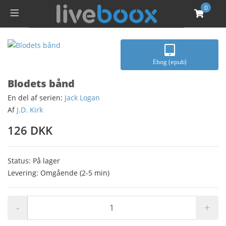
0
Ebog (epub)
Blodets bånd
En del af serien:
Jack Logan
Af
J.D. Kirk
126 DKK
Status: På lager
Levering: Omgående (2-5 min)
-
+