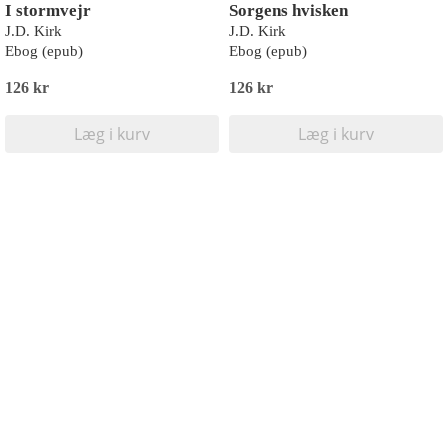
I stormvejr
Sorgens hvisken
J.D. Kirk
J.D. Kirk
Ebog (epub)
Ebog (epub)
126 kr
126 kr
Læg i kurv
Læg i kurv