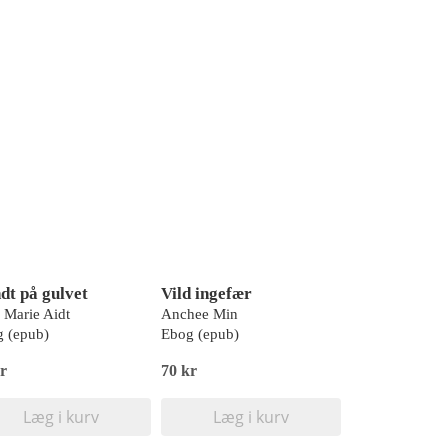
dt på gulvet
Vild ingefær
 Marie Aidt
Anchee Min
 (epub)
Ebog (epub)
r
70 kr
Læg i kurv
Læg i kurv