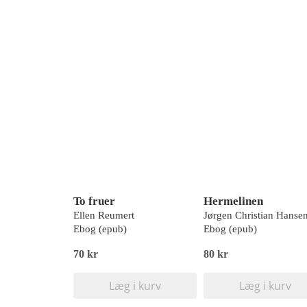
To fruer
Hermelinen
Ellen Reumert
Jørgen Christian Hanse
Ebog (epub)
Ebog (epub)
70 kr
80 kr
Læg i kurv
Læg i kurv