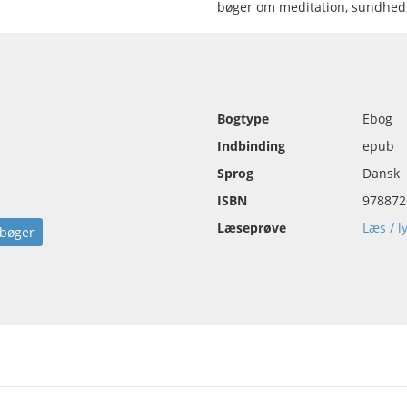
bøger om meditation, sundheds
Bogtype
Ebog
Indbinding
epub
Sprog
Dansk
ISBN
978872
Læseprøve
Læs / l
bøger