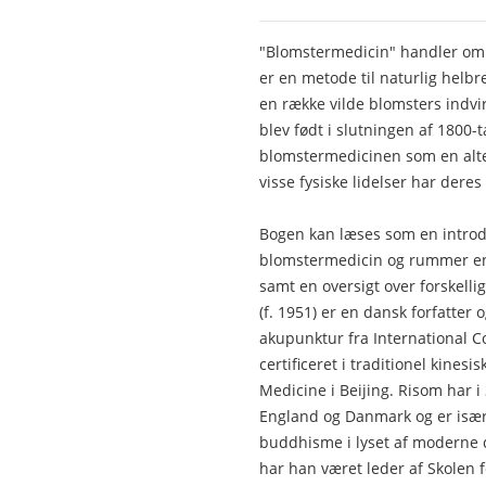
"Blomstermedicin" handler om 
er en metode til naturlig helb
en række vilde blomsters indvi
blev født i slutningen af 1800-t
blomstermedicinen som en alte
visse fysiske lidelser har dere
Bogen kan læses som en introd
blomstermedicin og rummer en
samt en oversigt over forskell
(f. 1951) er en dansk forfatter
akupunktur fra International C
certificeret i traditionel kines
Medicine i Beijing. Risom har i 
England og Danmark og er især 
buddhisme i lyset af moderne dy
har han været leder af Skolen 