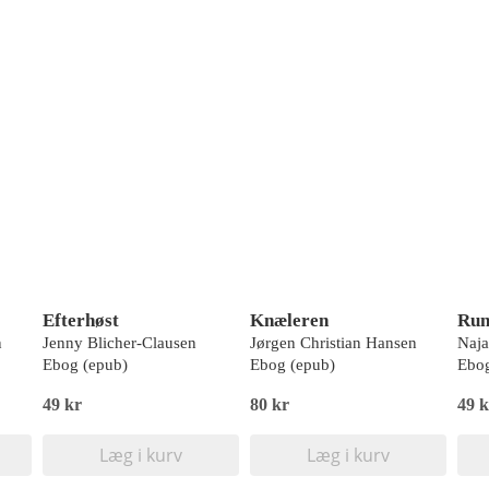
Efterhøst
Knæleren
Run
n
Jenny Blicher-Clausen
Jørgen Christian Hansen
Naja
Ebog (epub)
Ebog (epub)
Ebog
49 kr
80 kr
49 k
Læg i kurv
Læg i kurv