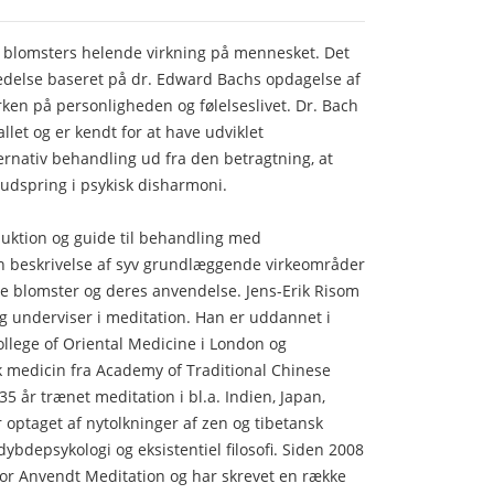
blomsters helende virkning på mennesket. Det
redelse baseret på dr. Edward Bachs opdagelse af
rken på personligheden og følelseslivet. Dr. Bach
allet og er kendt for at have udviklet
rnativ behandling ud fra den betragtning, at
s udspring i psykisk disharmoni.
uktion og guide til behandling med
 beskrivelse af syv grundlæggende virkeområder
ige blomster og deres anvendelse. Jens-Erik Risom
 og underviser i meditation. Han er uddannet i
ollege of Oriental Medicine i London og
isk medicin fra Academy of Traditional Chinese
35 år trænet meditation i bl.a. Indien, Japan,
optaget af nytolkninger af zen og tibetansk
bdepsykologi og eksistentiel filosofi. Siden 2008
for Anvendt Meditation og har skrevet en række