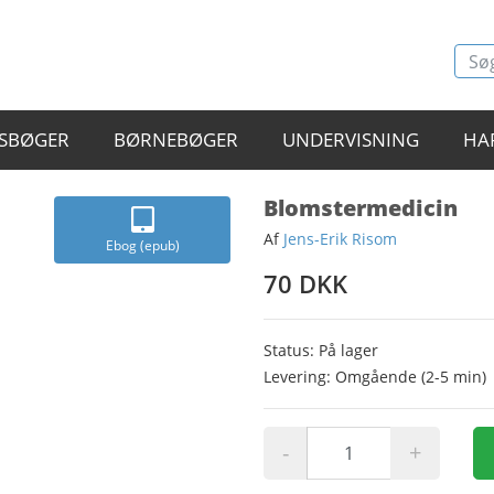
SBØGER
BØRNEBØGER
UNDERVISNING
HA
Blomstermedicin
Af
Jens-Erik Risom
Ebog (epub)
70 DKK
Status: På lager
Levering: Omgående (2-5 min)
-
+