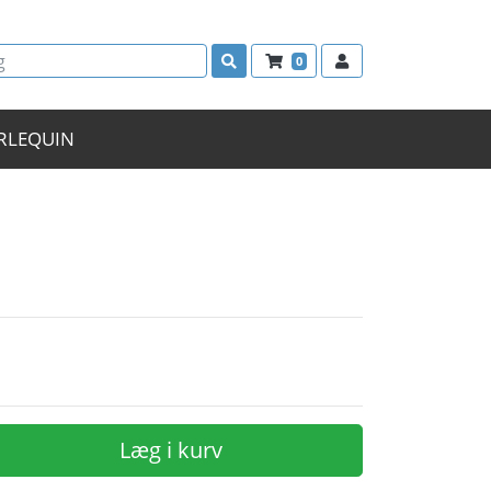
0
RLEQUIN
Læg i kurv