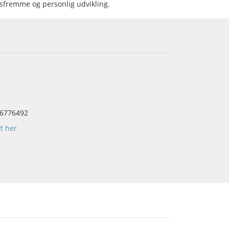
fremme og personlig udvikling.
6776492
yt her