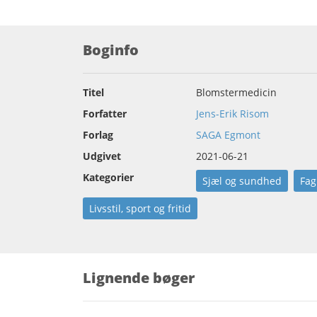
Boginfo
Titel
Blomstermedicin
Forfatter
Jens-Erik Risom
Forlag
SAGA Egmont
Udgivet
2021-06-21
Kategorier
Sjæl og sundhed
Fag
Livsstil, sport og fritid
Lignende bøger