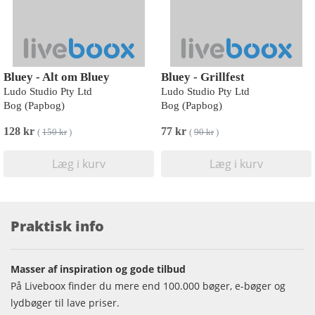
Bluey - Alt om Bluey
Bluey - Grillfest
Ludo Studio Pty Ltd
Ludo Studio Pty Ltd
Bog (Papbog)
Bog (Papbog)
128 kr
77 kr
(
150 kr
)
(
90 kr
)
Læg i kurv
Læg i kurv
Praktisk info
Masser af inspiration og gode tilbud
På Liveboox finder du mere end 100.000 bøger, e-bøger og
lydbøger til lave priser.