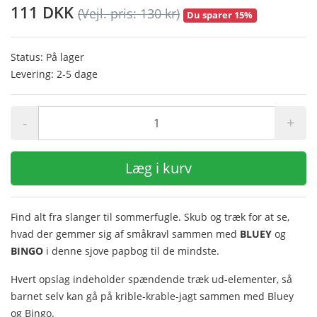
111 DKK
(Vejl. pris: 130 kr)
Du sparer 15%
Status: På lager
Levering: 2-5 dage
-
+
Læg i kurv
Find alt fra slanger til sommerfugle. Skub og træk for at se,
hvad der gemmer sig af småkravl sammen med
BLUEY
og
BINGO
i denne sjove papbog til de mindste.
Hvert opslag indeholder spændende træk ud-elementer, så
barnet selv kan gå på krible-krable-jagt sammen med Bluey
og Bingo.