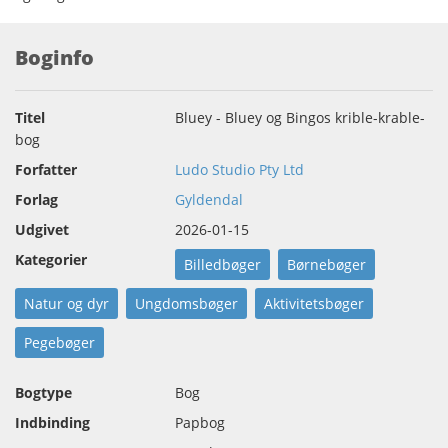
Boginfo
Titel
Bluey - Bluey og Bingos krible-krable-
bog
Forfatter
Ludo Studio Pty Ltd
Forlag
Gyldendal
Udgivet
2026-01-15
Kategorier
Billedbøger
Børnebøger
Natur og dyr
Ungdomsbøger
Aktivitetsbøger
Pegebøger
Bogtype
Bog
Indbinding
Papbog