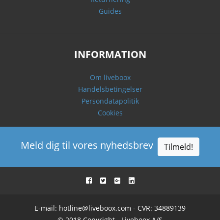
Guides
INFORMATION
Om liveboox
Handelsbetingelser
Persondatapolitik
Cookies
Meld dig til vores nyhedsbrev
Tilmeld!
E-mail:
hotline@liveboox.com
- CVR: 34889139
© 2018 Copyright - Liveboox A/S