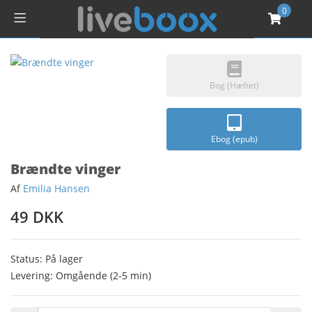
0
Bog (Hæftet)
Ebog (epub)
Brændte vinger
Af
Emilia Hansen
49 DKK
Status: På lager
Levering: Omgående (2-5 min)