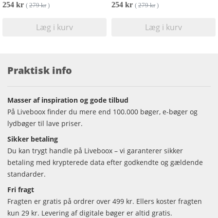
254 kr
254 kr
(
279 kr
)
(
279 kr
)
Læg i kurv
Læg i kurv
Praktisk info
Masser af inspiration og gode tilbud
På Liveboox finder du mere end 100.000 bøger, e-bøger og
lydbøger til lave priser.
Sikker betaling
Du kan trygt handle på Liveboox – vi garanterer sikker
betaling med krypterede data efter godkendte og gældende
standarder.
Fri fragt
Fragten er gratis på ordrer over 499 kr. Ellers koster fragten
kun 29 kr. Levering af digitale bøger er altid gratis.