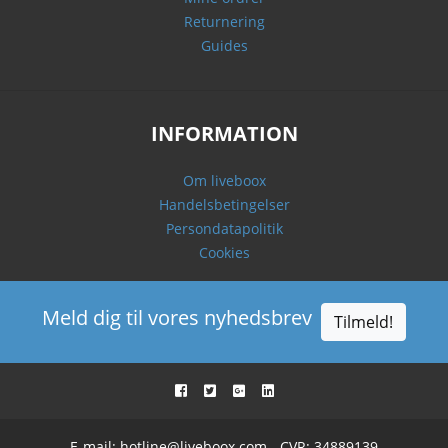
Returnering
Guides
INFORMATION
Om liveboox
Handelsbetingelser
Persondatapolitik
Cookies
Meld dig til vores nyhedsbrev
Tilmeld!
E-mail:
hotline@liveboox.com
- CVR: 34889139