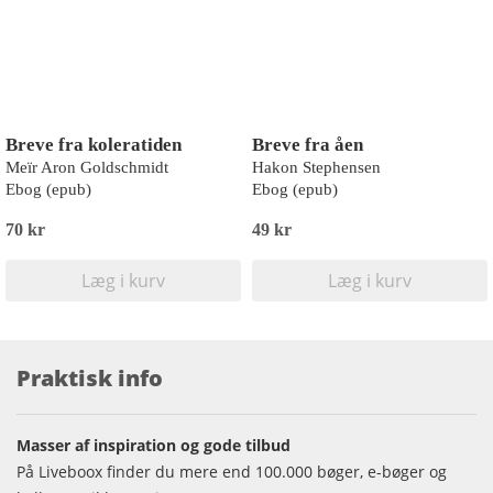
Breve fra koleratiden
Breve fra åen
Meïr Aron Goldschmidt
Hakon Stephensen
Ebog (epub)
Ebog (epub)
70 kr
49 kr
Læg i kurv
Læg i kurv
Praktisk info
Masser af inspiration og gode tilbud
På Liveboox finder du mere end 100.000 bøger, e-bøger og