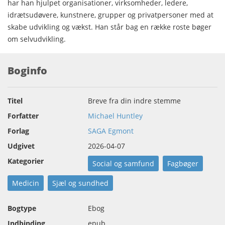
har han hjulpet organisationer, virksomheder, ledere,
idrætsudøvere, kunstnere, grupper og privatpersoner med at
skabe udvikling og vækst. Han står bag en række roste bøger
om selvudvikling.
Boginfo
Titel
Breve fra din indre stemme
Forfatter
Michael Huntley
Forlag
SAGA Egmont
Udgivet
2026-04-07
Kategorier
Social og samfund
Fagbøger
Medicin
Sjæl og sundhed
Bogtype
Ebog
Indbinding
epub