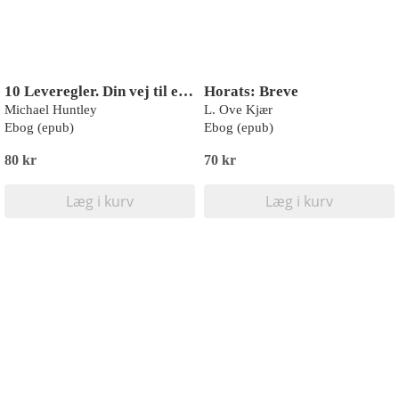
10 Leveregler. Din vej til et liv i balance
Horats: Breve
Michael Huntley
L. Ove Kjær
Ebog (epub)
Ebog (epub)
80 kr
70 kr
Læg i kurv
Læg i kurv