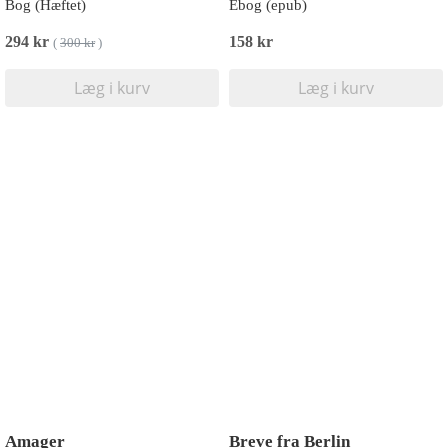
Bog (Hæftet)
Ebog (epub)
294 kr
158 kr
(
300 kr
)
Læg i kurv
Læg i kurv
Amager
Breve fra Berlin