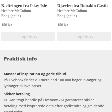
Kæltringen fra Islay Isle
Djævlen fra Dunakin Castle
Heather McCollum
Heather McCollum
Ebog (epub)
Ebog (epub)
158 kr
158 kr
Læg i kurv
Læg i kurv
Praktisk info
Masser af inspiration og gode tilbud
På Liveboox finder du mere end 100.000 bøger, e-bøger og
lydbøger til lave priser.
Sikker betaling
Du kan trygt handle på Liveboox – vi garanterer sikker
betaling med krypterede data efter godkendte og gældende
standarder.