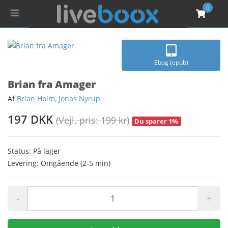
0
Ebog (epub)
Brian fra Amager
Af
Brian Holm, Jonas Nyrup
197 DKK
(Vejl. pris: 199 kr)
Du sparer 1%
Status: På lager
Levering: Omgående (2-5 min)
-
+