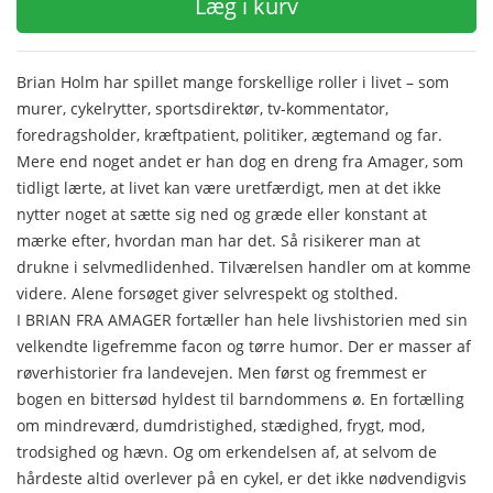
Læg i kurv
Brian Holm har spillet mange forskellige roller i livet – som
murer, cykelrytter, sportsdirektør, tv-kommentator,
foredragsholder, kræftpatient, politiker, ægtemand og far.
Mere end noget andet er han dog en dreng fra Amager, som
tidligt lærte, at livet kan være uretfærdigt, men at det ikke
nytter noget at sætte sig ned og græde eller konstant at
mærke efter, hvordan man har det. Så risikerer man at
drukne i selvmedlidenhed. Tilværelsen handler om at komme
videre. Alene forsøget giver selvrespekt og stolthed.
I BRIAN FRA AMAGER fortæller han hele livshistorien med sin
velkendte ligefremme facon og tørre humor. Der er masser af
røverhistorier fra landevejen. Men først og fremmest er
bogen en bittersød hyldest til barndommens ø. En fortælling
om mindreværd, dumdristighed, stædighed, frygt, mod,
trodsighed og hævn. Og om erkendelsen af, at selvom de
hårdeste altid overlever på en cykel, er det ikke nødvendigvis