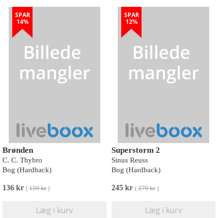
SPAR
SPAR
14%
12%
Brønden
Superstorm 2
C. C. Thybro
Sinus Reuss
Bog (Hardback)
Bog (Hardback)
136 kr
245 kr
(
159 kr
)
(
279 kr
)
Læg i kurv
Læg i kurv