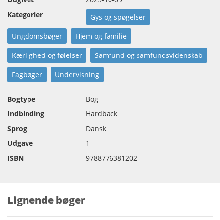
Kategorier
Gys og spøgelser
Ungdomsbøger
Hjem og familie
Kærlighed og følelser
Samfund og samfundsvidenskab
Fagbøger
Undervisning
Bogtype
Bog
Indbinding
Hardback
Sprog
Dansk
Udgave
1
ISBN
9788776381202
Lignende bøger