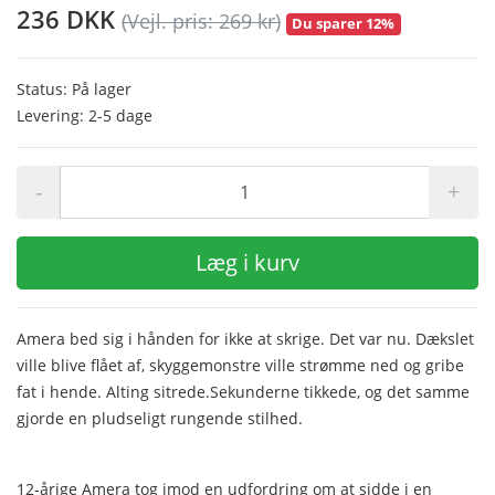
236 DKK
(Vejl. pris: 269 kr)
Du sparer 12%
Status: På lager
Levering: 2-5 dage
-
+
Læg i kurv
Amera bed sig i hånden for ikke at skrige. Det var nu. Dækslet
ville blive flået af, skyggemonstre ville strømme ned og gribe
fat i hende. Alting sitrede.Sekunderne tikkede, og det samme
gjorde en pludseligt rungende stilhed.
12-årige Amera tog imod en udfordring om at sidde i en