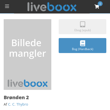
0
Ebog (epub)
Bog (Hardback)
Brønden 2
Af
C. C. Thybro