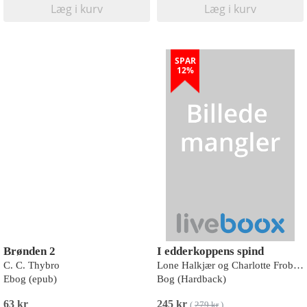
Læg i kurv
Læg i kurv
SPAR
12%
Brønden 2
I edderkoppens spind
C. C. Thybro
Lone Halkjær og Charlotte Frobenius
Ebog (epub)
Bog (Hardback)
63 kr
245 kr
(
279 kr
)