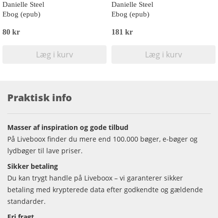
Danielle Steel
Danielle Steel
Ebog (epub)
Ebog (epub)
80 kr
181 kr
Læg i kurv
Læg i kurv
Praktisk info
Masser af inspiration og gode tilbud
På Liveboox finder du mere end 100.000 bøger, e-bøger og
lydbøger til lave priser.
Sikker betaling
Du kan trygt handle på Liveboox – vi garanterer sikker
betaling med krypterede data efter godkendte og gældende
standarder.
Fri fragt