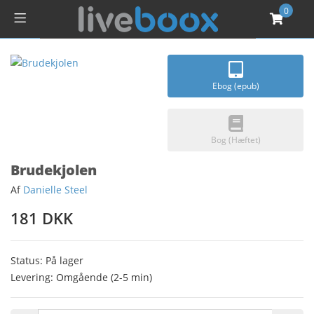
0
Ebog (epub)
Bog (Hæftet)
Brudekjolen
Af
Danielle Steel
181 DKK
Status: På lager
Levering: Omgående (2-5 min)