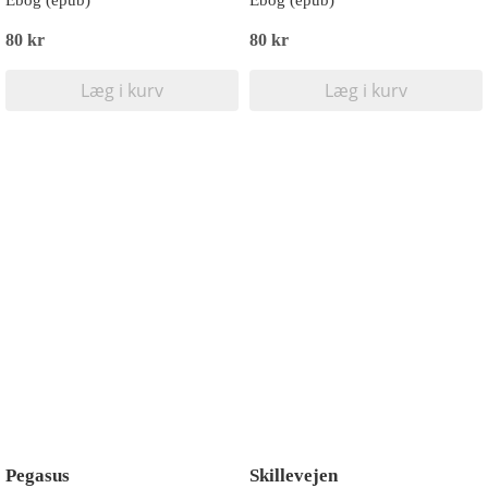
Ebog (epub)
Ebog (epub)
80 kr
80 kr
Læg i kurv
Læg i kurv
Pegasus
Skillevejen