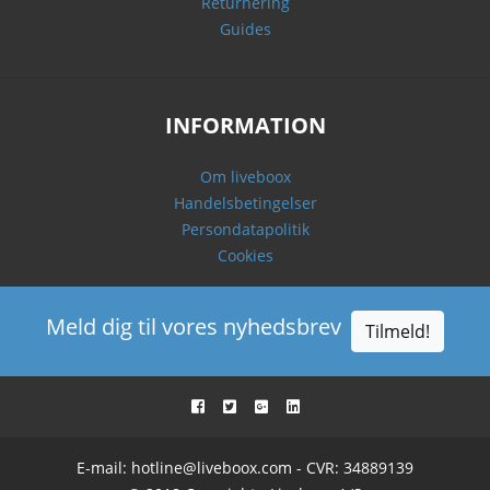
Returnering
Guides
INFORMATION
Om liveboox
Handelsbetingelser
Persondatapolitik
Cookies
Meld dig til vores nyhedsbrev
Tilmeld!
E-mail:
hotline@liveboox.com
- CVR: 34889139