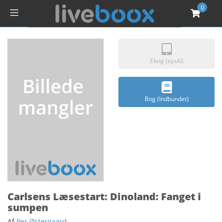
0
Ebog (epub)
Bog (Indbundet)
Carlsens Læsestart: Dinoland: Fanget i
sumpen
Af
Per Østergaard