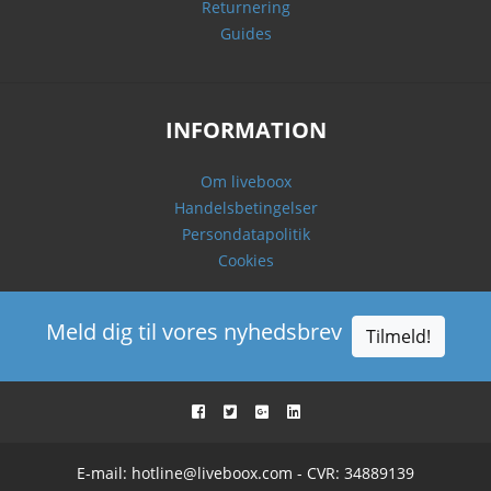
Returnering
Guides
INFORMATION
Om liveboox
Handelsbetingelser
Persondatapolitik
Cookies
Meld dig til vores nyhedsbrev
Tilmeld!
E-mail:
hotline@liveboox.com
- CVR: 34889139