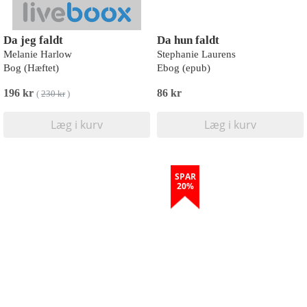
Da jeg faldt
Da hun faldt
Melanie Harlow
Stephanie Laurens
Bog (Hæftet)
Ebog (epub)
196 kr
86 kr
(
230 kr
)
Læg i kurv
Læg i kurv
SPAR
20%