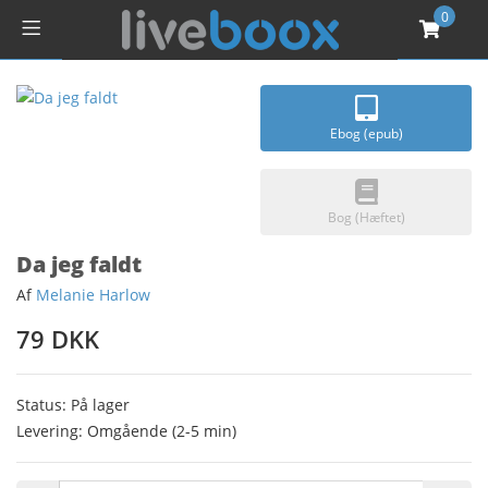
0
Ebog (epub)
Bog (Hæftet)
Da jeg faldt
Af
Melanie Harlow
79 DKK
Status: På lager
Levering: Omgående (2-5 min)