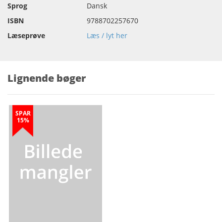
Sprog
Dansk
ISBN
9788702257670
Læseprøve
Læs / lyt her
Lignende bøger
SPAR
15%