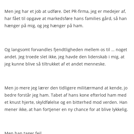
Men jeg har et job at udføre. Det PR-firma, jeg er medejer af,
har fået til opgave at markedsføre hans families gård, så han
hænger på mig, og jeg hænger på ham.
Og langsomt forvandles fjendtligheden mellem os til … noget
andet. Jeg troede slet ikke, jeg havde den lidenskab i mig, at
jeg kunne blive så tiltrukket af et andet menneske.
Men jo mere jeg lærer den tidligere militærmand at kende, jo
bedre forstår jeg ham. Tabet af hans kone efterlod ham med
et knust hjerte, skyldfølelse og en bitterhed mod verden. Han
mener ikke, at han fortjener en ny chance for at blive lykkelig.
Men han tager fejl.