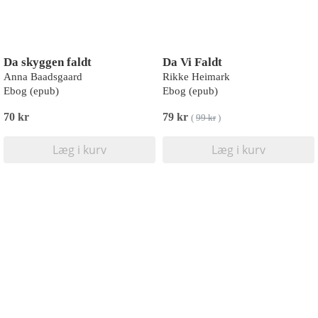
Da skyggen faldt
Da Vi Faldt
Anna Baadsgaard
Rikke Heimark
Ebog (epub)
Ebog (epub)
70 kr
79 kr
(
99 kr
)
Læg i kurv
Læg i kurv