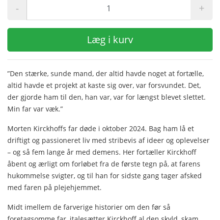
-
+
Læg i kurv
”Den stærke, sunde mand, der altid havde noget at fortælle,
altid havde et projekt at kaste sig over, var forsvundet. Det,
der gjorde ham til den, han var, var for længst blevet slettet.
Min far var væk.”
Morten Kirckhoffs far døde i oktober 2024. Bag ham lå et
driftigt og passioneret liv med stribevis af ideer og oplevelser
– og så fem lange år med demens. Her fortæller Kirckhoff
åbent og ærligt om forløbet fra de første tegn på, at farens
hukommelse svigter, og til han for sidste gang tager afsked
med faren på plejehjemmet.
Midt imellem de farverige historier om den før så
foretagsomme far, italesætter Kirckhoff al den skyld, skam,