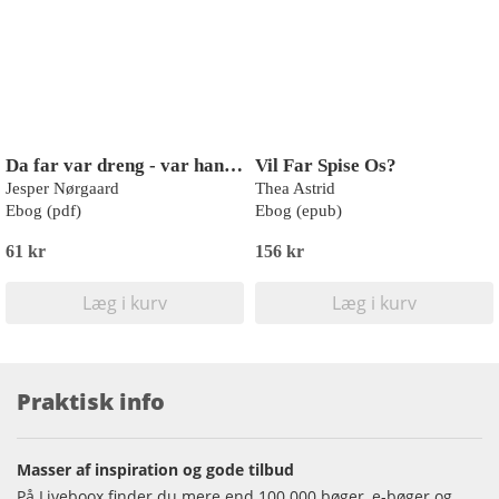
Da far var dreng - var han i Zoo
Vil Far Spise Os?
Jesper Nørgaard
Thea Astrid
Ebog (pdf)
Ebog (epub)
61 kr
156 kr
Læg i kurv
Læg i kurv
Praktisk info
Masser af inspiration og gode tilbud
På Liveboox finder du mere end 100.000 bøger, e-bøger og