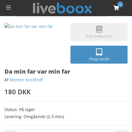
0
Bog (Indbundet)
Ebog (epub)
Da min far var min far
Af
Morten Kirckhoff
180 DKK
Status: På lager
Levering: Omgående (2-5 min)