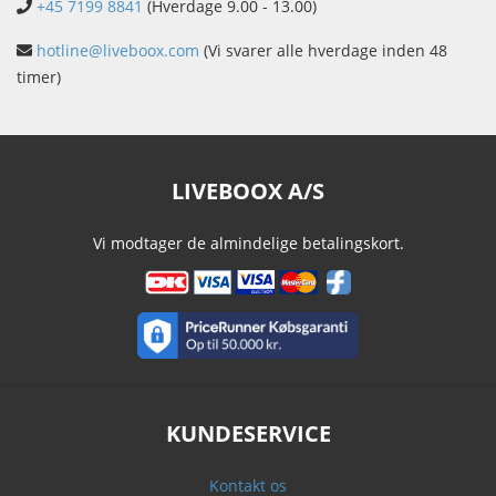
+45 7199 8841
(Hverdage 9.00 - 13.00)
hotline@liveboox.com
(Vi svarer alle hverdage inden 48
timer)
LIVEBOOX A/S
Vi modtager de almindelige betalingskort.
KUNDESERVICE
Kontakt os