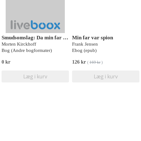
Smudsomslag: Da min far var min far (9788727248356)
Min far var spion
Morten Kirckhoff
Frank Jensen
Bog (Andre bogformater)
Ebog (epub)
0 kr
126 kr
(
169 kr
)
Læg i kurv
Læg i kurv