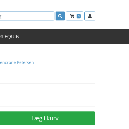
0
RLEQUIN
ndencrone Petersen
Læg i kurv