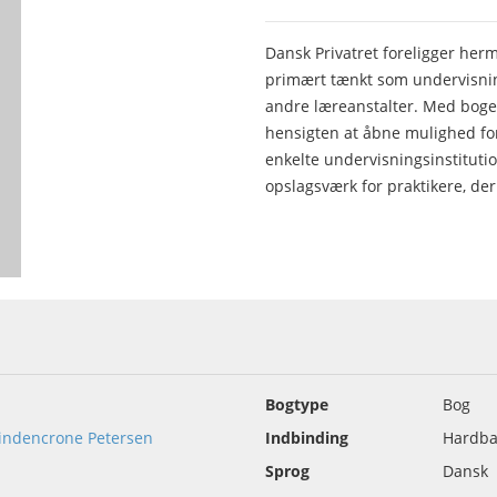
Dansk Privatret foreligger herm
primært tænkt som undervisning
andre læreanstalter. Med boge
hensigten at åbne mulighed fo
enkelte undervisningsinstituti
opslagsværk for praktikere, der
Bogtype
Bog
 Lindencrone Petersen
Indbinding
Hardba
Sprog
Dansk