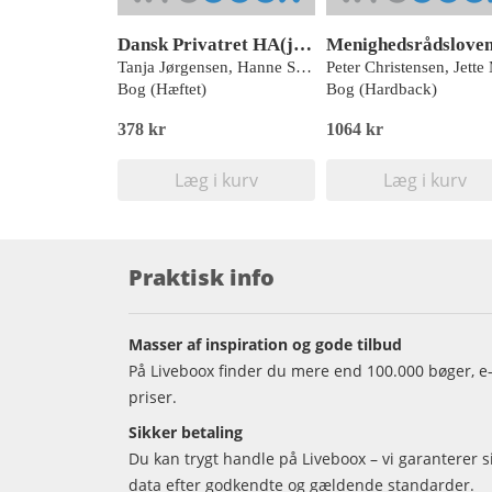
Dansk Privatret HA(jur.)
Tanja Jørgensen, Hanne Søndergaard Birkmose, Hans Henrik Edlund, René Franz Henschel, Annette Kronborg, Kristina Siig
Bog (Hæftet)
Bog (Hardback)
378 kr
1064 kr
Læg i kurv
Læg i kurv
Praktisk info
Masser af inspiration og gode tilbud
På Liveboox finder du mere end 100.000 bøger, e-
priser.
Sikker betaling
Du kan trygt handle på Liveboox – vi garanterer 
data efter godkendte og gældende standarder.