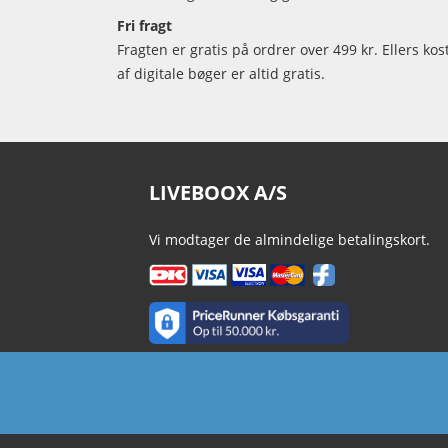
Fri fragt
Fragten er gratis på ordrer over 499 kr. Ellers kos
af digitale bøger er altid gratis.
LIVEBOOX A/S
Vi modtager de almindelige betalingskort.