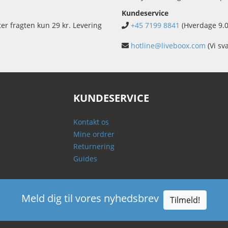
Kundeservice
ter fragten kun 29 kr. Levering
+45 7199 8841
(Hverdage 9.0
hotline@liveboox.com
(Vi sv
KUNDESERVICE
Kontakt os
Mine ordrer
Returnering
Guides
Meld dig til vores nyhedsbrev
Tilmeld!