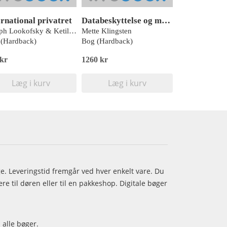
ernational privatret
Databeskyttelse og medarbejdere
Joseph Lookofsky & Ketilbjørn Hertz
Mette Klingsten
(Hardback)
Bog (Hardback)
 kr
1260 kr
Læg i kurv
Læg i kurv
age. Leveringstid fremgår ved hver enkelt vare. Du
e til døren eller til en pakkeshop. Digitale bøger
 alle bøger.