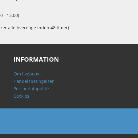
0 - 13.00)
arer alle hverdage inden 48 timer)
INFORMATION
Om liveboox
Handelsbetingelser
Persondatapolitik
Cookies