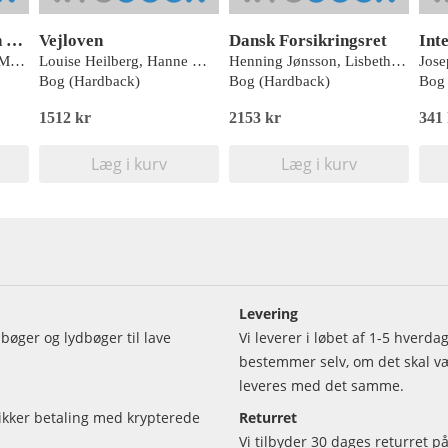
Menighedsrådsloven og Normalforretningsordenen
Vejloven
Dansk Forsikringsret
Int
Peter Christensen, Jette Margrethe Madsen og Bodil Abildgaard
Louise Heilberg, Hanne Mølbeck & Jacob Brandt
Henning Jønsson, Lisbeth Kjærgaard
Bog (Hardback)
Bog (Hardback)
Bog 
1512 kr
2153 kr
341
Læg i kurv
Læg i kurv
Levering
bøger og lydbøger til lave
Vi leverer i løbet af 1-5 hverd
bestemmer selv, om det skal vær
leveres med det samme.
sikker betaling med krypterede
Returret
Vi tilbyder 30 dages returret på