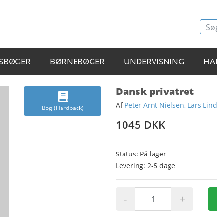
SBØGER
BØRNEBØGER
UNDERVISNING
HA
Dansk privatret
Af
Peter Arnt Nielsen, Lars Li
Bog (Hardback)
1045 DKK
Status: På lager
Levering: 2-5 dage
-
+