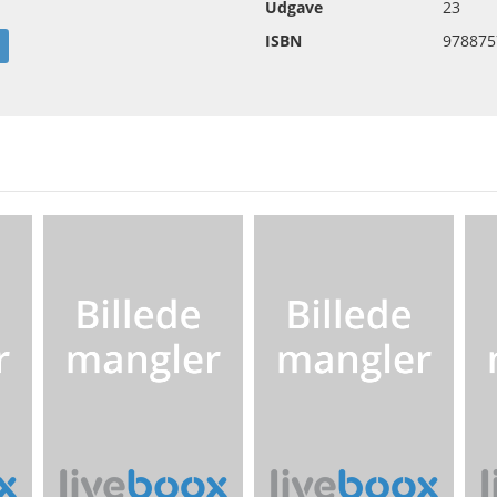
Udgave
23
ISBN
978875