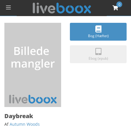
0
Bog (Hæftet)
Ebog (epub)
Daybreak
Af
Autumn Woods