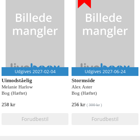
Udgives 2027-02-04
Udgives 2027-06-24
Uimodståelig
Stormside
Melanie Harlow
Alex Aster
Bog (Hæftet)
Bog (Hæftet)
258 kr
256 kr
(
300 kr
)
Forudbestil
Forudbestil