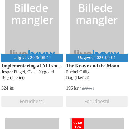
Udgives 2026-08-11
Udgives 2026-09-01
Implementering af AI i små og mellemstore virksomheder
The Knave and the Moon
Jesper Pingel, Claus Nygaard
Rachel Gillig
Bog (Hæftet)
Bog (Hæftet)
324 kr
196 kr
(
230 kr
)
Forudbestil
Forudbestil
SPAR
15%