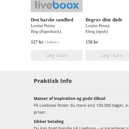
Den barske sandhed
Begrav dine døde
Louise Penny
Louise Penny
Bog (Paperback)
Ebog (epub)
127 kr
158 kr
(
140 kr
)
Læg i kurv
Læg i kurv
Praktisk info
Masser af inspiration og gode tilbud
På Liveboox finder du mere end 100.000 bøger, e-
priser.
Sikker betaling
Du kan trygt handle på Liveboox – vi garanterer 