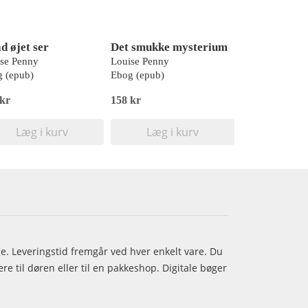
d øjet ser
Det smukke mysterium
se Penny
Louise Penny
 (epub)
Ebog (epub)
 kr
158 kr
Læg i kurv
Læg i kurv
age. Leveringstid fremgår ved hver enkelt vare. Du
e til døren eller til en pakkeshop. Digitale bøger