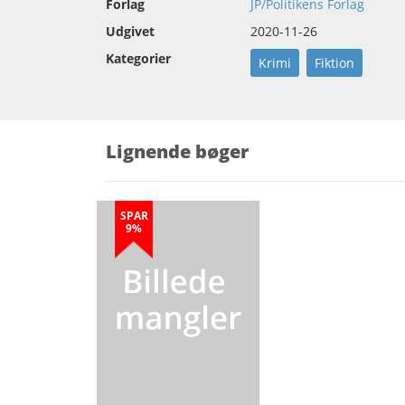
Forlag
JP/Politikens Forlag
Udgivet
2020-11-26
Kategorier
Krimi
Fiktion
Lignende bøger
SPAR
9%