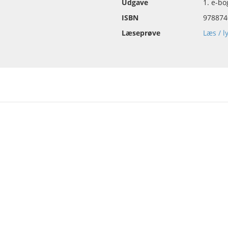
Udgave
1. e-b
ISBN
978874
Læseprøve
Læs / l