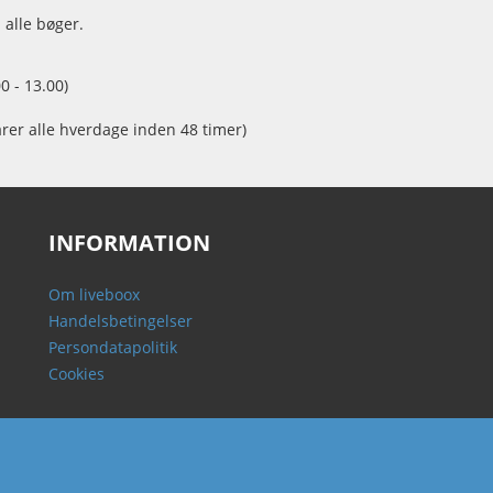
 alle bøger.
0 - 13.00)
arer alle hverdage inden 48 timer)
INFORMATION
Om liveboox
Handelsbetingelser
Persondatapolitik
Cookies