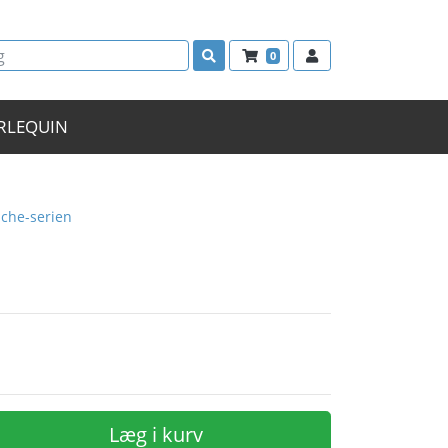
0
RLEQUIN
he-serien
Læg i kurv