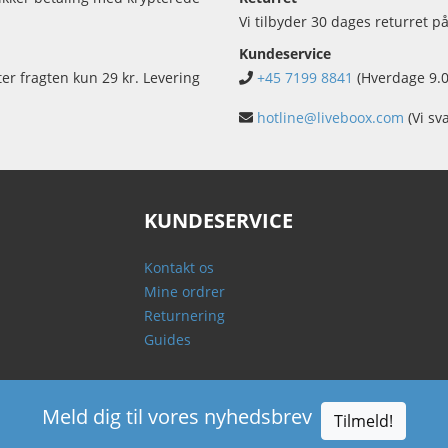
Vi tilbyder 30 dages returret på
Kundeservice
ter fragten kun 29 kr. Levering
+45 7199 8841
(Hverdage 9.0
hotline@liveboox.com
(Vi sv
KUNDESERVICE
Kontakt os
Mine ordrer
Returnering
Guides
Meld dig til vores nyhedsbrev
Tilmeld!