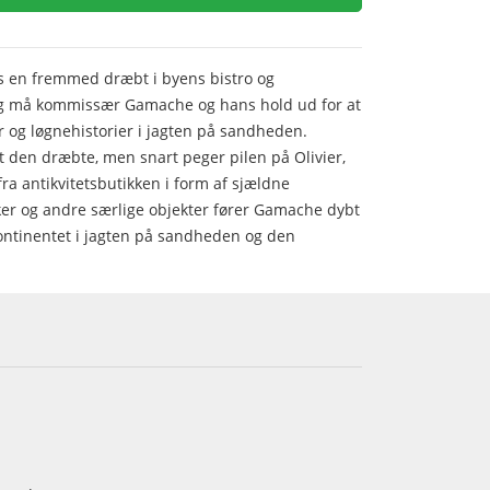
s en fremmed dræbt i byens bistro og
ng må kommissær Gamache og hans hold ud for at
 og løgnehistorier i jagten på sandheden.
 den dræbte, men snart peger pilen på Olivier,
fra antikvitetsbutikken i form af sjældne
ker og andre særlige objekter fører Gamache dybt
 kontinentet i jagten på sandheden og den