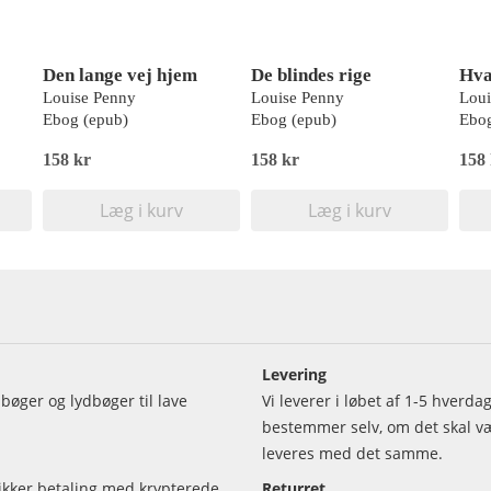
Den lange vej hjem
De blindes rige
Hva
Louise Penny
Louise Penny
Loui
Ebog (epub)
Ebog (epub)
Ebog
158 kr
158 kr
158
Læg i kurv
Læg i kurv
Levering
bøger og lydbøger til lave
Vi leverer i løbet af 1-5 hverd
bestemmer selv, om det skal vær
leveres med det samme.
sikker betaling med krypterede
Returret