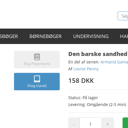
SBØGER
BØRNEBØGER
UNDERVISNING
HA
Den barske sandhed
En del af serien:
Armand Gamac
Bog (Paperback)
Af
Louise Penny
158 DKK
Ebog (epub)
Status: På lager
Levering: Omgående (2-5 min)
-
+