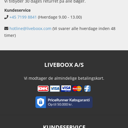
Vi tilbyder 30 dages returret på alle bøger.
Kundeservice
+45 7199 8841
(Hverdage 9.00 - 13.00)
hotline@liveboox.com
(Vi svarer alle hverdage inden 48
timer)
LIVEBOOX A/S
Vi modtager de almindelige betalingskort.
KUNDESERVICE