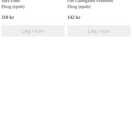
Sara Fathi
Ole Gadegaard Frandsen
Ebog (epub)
Ebog (epub)
110 kr
142 kr
Læg i kurv
Læg i kurv