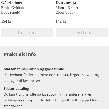
Gåseholmen
Den enes ja
Birthe Gyldion
Morten Krøger
Ebog (epub)
Ebog (epub)
154 kr
142 kr
Læg i kurv
Læg i kurv
Praktisk info
Masser af inspiration og gode tilbud
På Liveboox finder du mere end 100.000 bøger, e-bøger og
lydbøger til lave priser.
Sikker betaling
Du kan trygt handle på Liveboox – vi garanterer sikker
betaling med krypterede data efter godkendte og gældende
standarder.