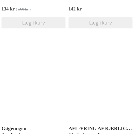
134 kr
142 kr
(
160 kr
)
Læg i kurv
Læg i kurv
Gøgeungen
AFLÆRING AF KÆRLIGHED TIL KØER