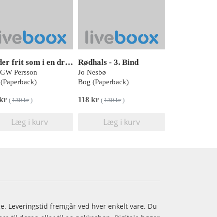
Falder frit som i en drøm - 3. Bind
Rødhals - 3. Bind
 GW Persson
Jo Nesbø
(Paperback)
Bog (Paperback)
 kr
118 kr
(
130 kr
)
(
130 kr
)
Læg i kurv
Læg i kurv
age. Leveringstid fremgår ved hver enkelt vare. Du