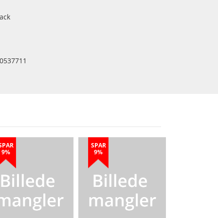
ack
0537711
SPAR
SPAR
9%
9%