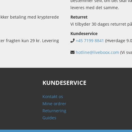
bestemmer selv, om det skal vær
leveres med det samme.
sikker betaling med krypterede
Returret
Vi tilbyder 30 dages returret på
Kundeservice
ter fragten kun 29 kr. Levering
+45 7199 8841
(Hverdage 9.0
hotline@liveboox.com
(Vi sv
KUNDESERVICE
Kontakt os
Mine ordrer
Returnering
Guides