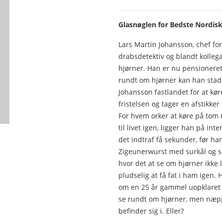
Glasnøglen for Bedste Nordisk
Lars Martin Johansson, chef for
drabsdetektiv og blandt kolle
hjørner. Han er nu pensioneret
rundt om hjørner kan han stadi
Johansson fastlandet for at køre
fristelsen og tager en afstikke
For hvem orker at køre på tom
til livet igen, ligger han på in
det indtraf få sekunder, før han
Zigeunerwurst med surkål og se
hvor det at se om hjørner ikke
pludselig at få fat i ham igen.
om en 25 år gammel uopklaret 
se rundt om hjørner, men næpp
befinder sig i. Eller?