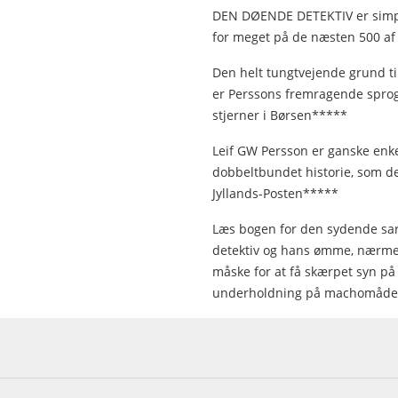
DEN DØENDE DETEKTIV er simp
for meget på de næsten 500 af s
Den helt tungtvejende grund ti
er Perssons fremragende sprog
stjerner i Børsen*****
Leif GW Persson er ganske enkel
dobbeltbundet historie, som det 
Jyllands-Posten*****
Læs bogen for den sydende sa
detektiv og hans ømme, nærmest
måske for at få skærpet syn på
underholdning på machomåden.