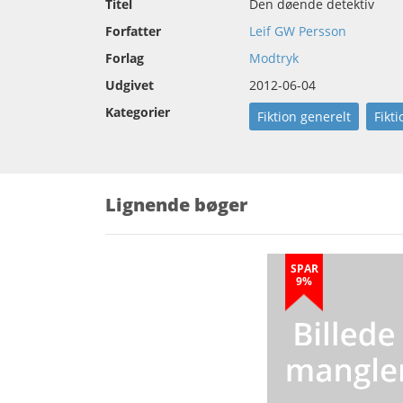
Titel
Den døende detektiv
Forfatter
Leif GW Persson
Forlag
Modtryk
Udgivet
2012-06-04
Kategorier
Fiktion generelt
Fikti
Lignende bøger
SPAR
9%