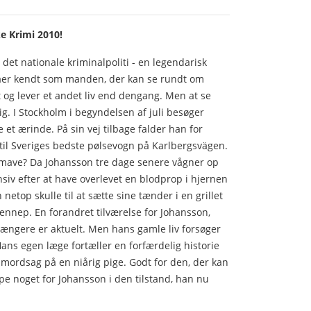
e Krimi 2010!
 det nationale kriminalpoliti - en legendarisk
gaer kendt som manden, der kan se rundt om
 og lever et andet liv end dengang. Men at se
g. I Stockholm i begyndelsen af juli besøger
 et ærinde. På sin vej tilbage falder han for
r til Sveriges bedste pølsevogn på Karlbergsvägen.
 mave? Da Johansson tre dage senere vågner op
tensiv efter at have overlevet en blodprop i hjernen
 netop skulle til at sætte sine tænder i en grillet
nnep. En forandret tilværelse for Johansson,
 længere er aktuelt. Men hans gamle liv forsøger
 Hans egen læge fortæller en forfærdelig historie
mordsag på en niårig pige. Godt for den, der kan
e noget for Johansson i den tilstand, han nu