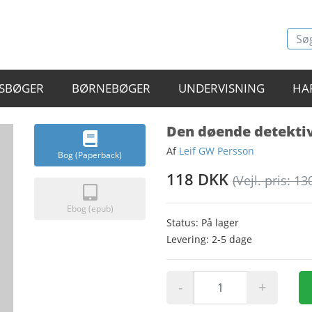
SBØGER
BØRNEBØGER
UNDERVISNING
HA
Den døende detekti
Af
Leif GW Persson
Bog (Paperback)
118 DKK
(Vejl. pris: 13
Ebog (epub)
Status: På lager
Levering: 2-5 dage
-
+