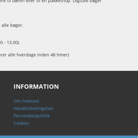
e til døren eller til en pakkeshop. Digitale bøger
 alle bøger.
0 - 13.00)
arer alle hverdage inden 48 timer)
INFORMATION
Om liveboox
Handelsbetingelser
Persondatapolitik
Cookies