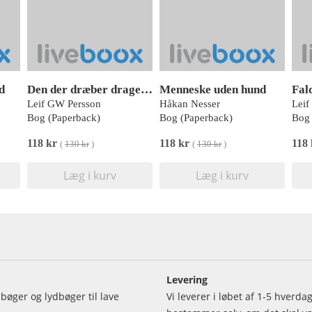
d
Den der dræber dragen - 2. Bind
Menneske uden hund
Leif GW Persson
Håkan Nesser
Leif
Bog (Paperback)
Bog (Paperback)
Bog 
118 kr
118 kr
118
(
130 kr
)
(
130 kr
)
Læg i kurv
Læg i kurv
Levering
bøger og lydbøger til lave
Vi leverer i løbet af 1-5 hverd