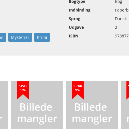
Bogtype
Bog
Indbinding
Paperb
Sprog
Dansk
Udgave
2
ISBN
978877
on
Mysterier
Krimi
SPAR
SPAR
9%
9%