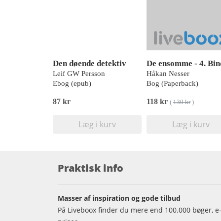
Den døende detektiv
De ensomme - 4. Bin
Leif GW Persson
Håkan Nesser
Ebog (epub)
Bog (Paperback)
87 kr
118 kr
(
130 kr
)
Læg i kurv
Læg i kurv
Praktisk info
Masser af inspiration og gode tilbud
På Liveboox finder du mere end 100.000 bøger, e-