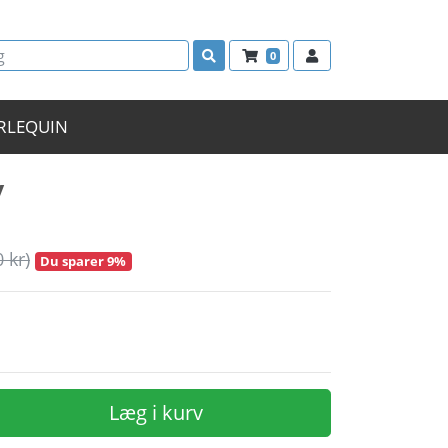
0
RLEQUIN
v
0 kr)
Du sparer 9%
Læg i kurv