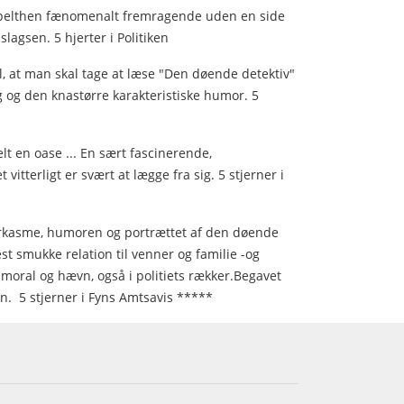
elthen fænomenalt fremragende uden en side
lagsen. 5 hjerter i Politiken
l, at man skal tage at læse "Den døende detektiv"
 og den knastørre karakteristiske humor. 5
t en oase ... En sært fascinerende,
vitterligt er svært at lægge fra sig. 5 stjerner i
rkasme, humoren og portrættet af den døende
 smukke relation til venner og familie -og
 moral og hævn, også i politiets rækker.Begavet
 5 stjerner i Fyns Amtsavis *****