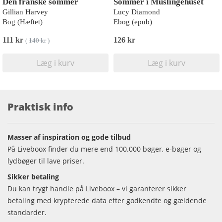
Den franske sommer
Sommer i Muslingehuset
Gillian Harvey
Lucy Diamond
Bog (Hæftet)
Ebog (epub)
111 kr
126 kr
(
140 kr
)
Læg i kurv
Læg i kurv
Praktisk info
Masser af inspiration og gode tilbud
På Liveboox finder du mere end 100.000 bøger, e-bøger og
lydbøger til lave priser.
Sikker betaling
Du kan trygt handle på Liveboox – vi garanterer sikker
betaling med krypterede data efter godkendte og gældende
standarder.