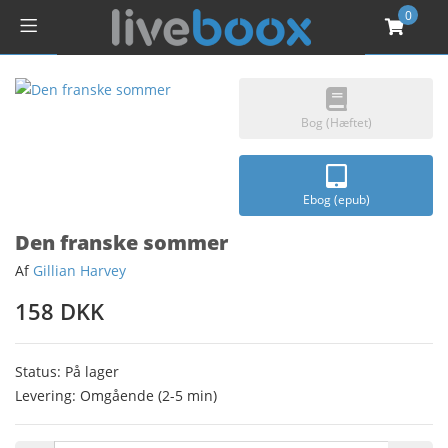
0
Bog (Hæftet)
Ebog (epub)
Den franske sommer
Af
Gillian Harvey
158 DKK
Status: På lager
Levering: Omgående (2-5 min)