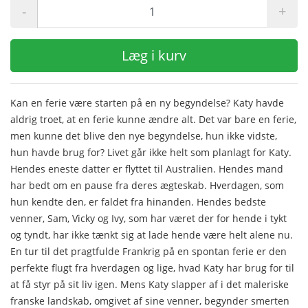
-
+
Læg i kurv
Kan en ferie være starten på en ny begyndelse? Katy havde
aldrig troet, at en ferie kunne ændre alt. Det var bare en ferie,
men kunne det blive den nye begyndelse, hun ikke vidste,
hun havde brug for? Livet går ikke helt som planlagt for Katy.
Hendes eneste datter er flyttet til Australien. Hendes mand
har bedt om en pause fra deres ægteskab. Hverdagen, som
hun kendte den, er faldet fra hinanden. Hendes bedste
venner, Sam, Vicky og Ivy, som har været der for hende i tykt
og tyndt, har ikke tænkt sig at lade hende være helt alene nu.
En tur til det pragtfulde Frankrig på en spontan ferie er den
perfekte flugt fra hverdagen og lige, hvad Katy har brug for til
at få styr på sit liv igen. Mens Katy slapper af i det maleriske
franske landskab, omgivet af sine venner, begynder smerten