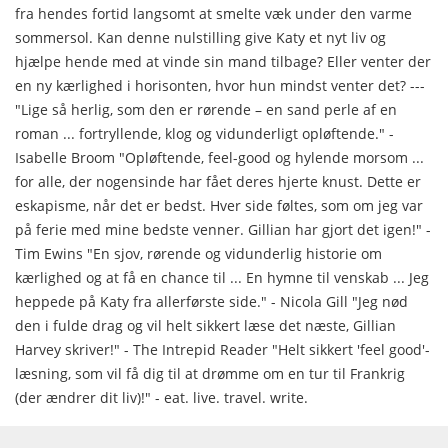
fra hendes fortid langsomt at smelte væk under den varme
sommersol. Kan denne nulstilling give Katy et nyt liv og
hjælpe hende med at vinde sin mand tilbage? Eller venter der
en ny kærlighed i horisonten, hvor hun mindst venter det? ---
"Lige så herlig, som den er rørende – en sand perle af en
roman ... fortryllende, klog og vidunderligt opløftende." -
Isabelle Broom "Opløftende, feel-good og hylende morsom ...
for alle, der nogensinde har fået deres hjerte knust. Dette er
eskapisme, når det er bedst. Hver side føltes, som om jeg var
på ferie med mine bedste venner. Gillian har gjort det igen!" -
Tim Ewins "En sjov, rørende og vidunderlig historie om
kærlighed og at få en chance til ... En hymne til venskab ... Jeg
heppede på Katy fra allerførste side." - Nicola Gill "Jeg nød
den i fulde drag og vil helt sikkert læse det næste, Gillian
Harvey skriver!" - The Intrepid Reader "Helt sikkert 'feel good'-
læsning, som vil få dig til at drømme om en tur til Frankrig
(der ændrer dit liv)!" - eat. live. travel. write.