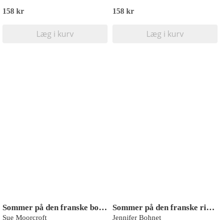
158 kr
158 kr
Læg i kurv
Læg i kurv
Sommer på den franske bogcafé
Sommer på den franske riviera
Sue Moorcroft
Jennifer Bohnet