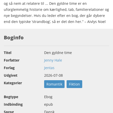
og så nem at relatere til ... Den gyldne time er en
uforglemmelig historie om kærlighed, tab, familierelationer og
nye begyndelser. Hvis du leder efter en bog, der går dybere
end den typiske ’strandbog’, så er det den her.” – Aivlys Noel
Boginfo
Titel
Den gyldne time
Forfatter
Jenny Hale
Forlag
Jentas
Udgivet
2026-07-08
Kategorier
Romantik
Fiktion
Bogtype
Ebog
Indbinding
epub
Sprog
Dansk