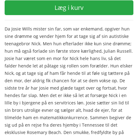
Læg i kurv
Da Josie Wills mister sin far, som var enkemand, opgiver hun
sine drømme og vender hjem for at tage sig af sin autistiske
teenagebror Nick. Men hun efterlader ikke kun sine drømme;
hun må også forlade sin første store kærlighed, Julian Russell.
Josie har været som en mor for Nick hele hans liv, så det
falder hende let at påtage sig rollen som forælder. Hun elsker
Nick, og at tage sig af ham får hende til at føle sig tættere på
den mor, der aldrig fik chancen for at se dem vokse op. De
sidste tre år har Josie med glæde taget over og fortsat, hvor
hendes far slap. Men det er ikke så let at forsørge Nick i en
lille by i bjergene på en servitrices løn. Josie sætter sin lid til
sin brors utrolige evner og sælger alt, hvad de ejer, for at
tilmelde ham en matematikkonkurrence. Sammen begiver de
sig ud på en rejse fra deres hjemby i Tennessee til det
eksklusive Rosemary Beach. Den smukke, fredfyldte by på