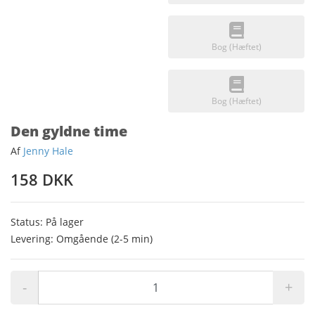
Bog (Hæftet)
Bog (Hæftet)
Den gyldne time
Af
Jenny Hale
158 DKK
Status: På lager
Levering: Omgående (2-5 min)
-
+