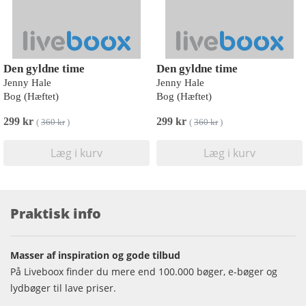
Den gyldne time
Den gyldne time
Jenny Hale
Jenny Hale
Bog (Hæftet)
Bog (Hæftet)
299 kr
299 kr
(
360 kr
)
(
360 kr
)
Læg i kurv
Læg i kurv
Praktisk info
Masser af inspiration og gode tilbud
På Liveboox finder du mere end 100.000 bøger, e-bøger og
lydbøger til lave priser.