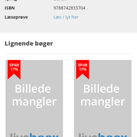
ISBN
9788742833704
Læseprøve
Læs / lyt her
Lignende bøger
SPAR
SPAR
17%
17%