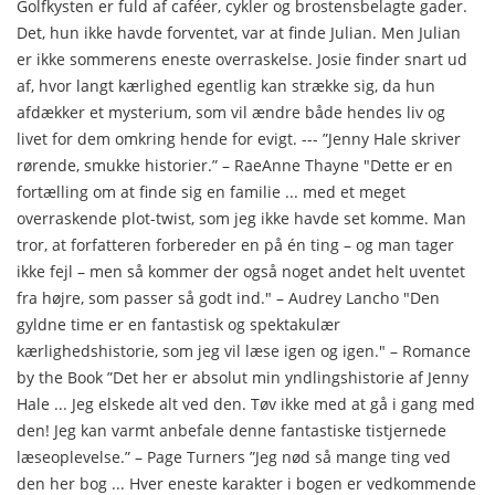
Golfkysten er fuld af caféer, cykler og brostensbelagte gader.
Det, hun ikke havde forventet, var at finde Julian. Men Julian
er ikke sommerens eneste overraskelse. Josie finder snart ud
af, hvor langt kærlighed egentlig kan strække sig, da hun
afdækker et mysterium, som vil ændre både hendes liv og
livet for dem omkring hende for evigt. --- ”Jenny Hale skriver
rørende, smukke historier.” – RaeAnne Thayne "Dette er en
fortælling om at finde sig en familie ... med et meget
overraskende plot-twist, som jeg ikke havde set komme. Man
tror, at forfatteren forbereder en på én ting – og man tager
ikke fejl – men så kommer der også noget andet helt uventet
fra højre, som passer så godt ind." – Audrey Lancho "Den
gyldne time er en fantastisk og spektakulær
kærlighedshistorie, som jeg vil læse igen og igen." – Romance
by the Book ”Det her er absolut min yndlingshistorie af Jenny
Hale ... Jeg elskede alt ved den. Tøv ikke med at gå i gang med
den! Jeg kan varmt anbefale denne fantastiske tistjernede
læseoplevelse.” – Page Turners ”Jeg nød så mange ting ved
den her bog ... Hver eneste karakter i bogen er vedkommende