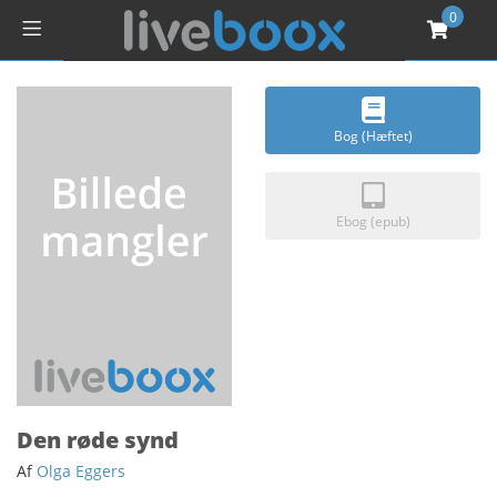
0
Bog (Hæftet)
Ebog (epub)
Den røde synd
Af
Olga Eggers