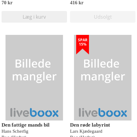
70 kr
416 kr
Læg i kurv
Udsolgt
SPAR
15%
Den fattige mands bil
Den røde labyrint
Hans Scherfig
Lars Kjædegaard