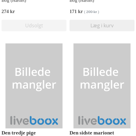
Bog (Hæftet)
Bog (Hæftet)
274 kr
171 kr
(
200 kr
)
Udsolgt
Læg i kurv
Den tredje pige
Den sidste marionet