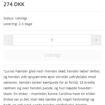
274 DKK
Status: Udsolgt
Levering: 2-5 dage
-
+
Udsolgt
”Lucias hænder gled ned i hendes skød, hendes læber skiltes,
og hendes vidt opspærrede øjne stirrede udtryksløse imod
søsteren. Hendes tanker kæmpede for at forstå. Så bredte
rødmen sig over hendes pande, og hun bøjede hovedet i
skam. En elsker – hvorledes kunne Carolina have en elsker.
Elskov var jo det, man ikke tænkte på, noget hemmeligt og
hedt, en rød synd, sagde hendes skriftefader, blodets