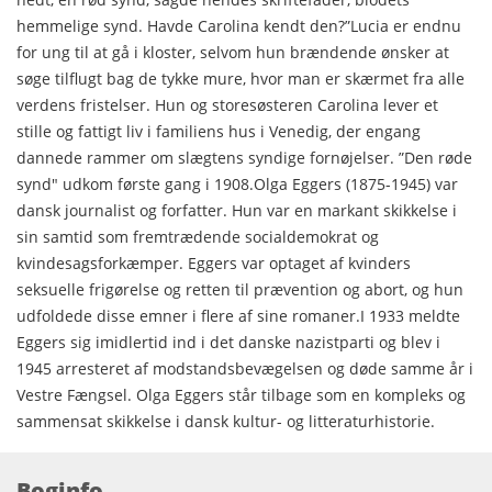
hemmelige synd. Havde Carolina kendt den?”Lucia er endnu
for ung til at gå i kloster, selvom hun brændende ønsker at
søge tilflugt bag de tykke mure, hvor man er skærmet fra alle
verdens fristelser. Hun og storesøsteren Carolina lever et
stille og fattigt liv i familiens hus i Venedig, der engang
dannede rammer om slægtens syndige fornøjelser. ”Den røde
synd" udkom første gang i 1908.Olga Eggers (1875-1945) var
dansk journalist og forfatter. Hun var en markant skikkelse i
sin samtid som fremtrædende socialdemokrat og
kvindesagsforkæmper. Eggers var optaget af kvinders
seksuelle frigørelse og retten til prævention og abort, og hun
udfoldede disse emner i flere af sine romaner.I 1933 meldte
Eggers sig imidlertid ind i det danske nazistparti og blev i
1945 arresteret af modstandsbevægelsen og døde samme år i
Vestre Fængsel. Olga Eggers står tilbage som en kompleks og
sammensat skikkelse i dansk kultur- og litteraturhistorie.
Boginfo