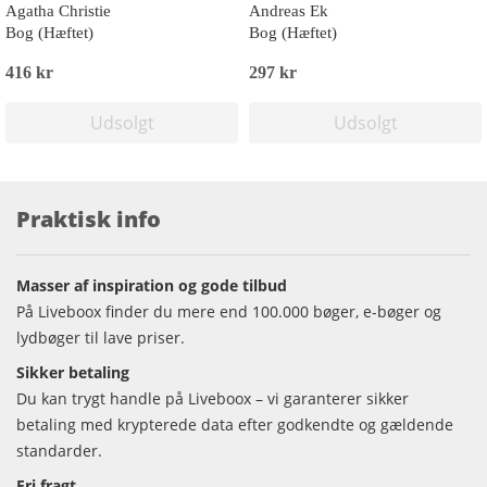
Agatha Christie
Andreas Ek
Bog (Hæftet)
Bog (Hæftet)
416 kr
297 kr
Udsolgt
Udsolgt
Praktisk info
Masser af inspiration og gode tilbud
På Liveboox finder du mere end 100.000 bøger, e-bøger og
lydbøger til lave priser.
Sikker betaling
Du kan trygt handle på Liveboox – vi garanterer sikker
betaling med krypterede data efter godkendte og gældende
standarder.
Fri fragt