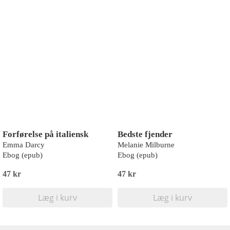
Forførelse på italiensk
Bedste fjender
Emma Darcy
Melanie Milburne
Ebog (epub)
Ebog (epub)
47 kr
47 kr
Læg i kurv
Læg i kurv