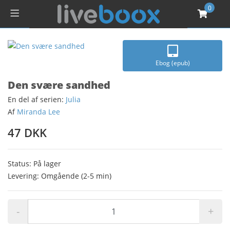
0
Ebog (epub)
Den svære sandhed
En del af serien:
Julia
Af
Miranda Lee
47 DKK
Status: På lager
Levering: Omgående (2-5 min)
-
+