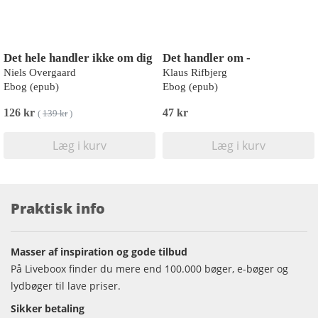
Det hele handler ikke om dig
Det handler om -
Niels Overgaard
Klaus Rifbjerg
Ebog (epub)
Ebog (epub)
126 kr
47 kr
(
139 kr
)
Læg i kurv
Læg i kurv
Praktisk info
Masser af inspiration og gode tilbud
På Liveboox finder du mere end 100.000 bøger, e-bøger og
lydbøger til lave priser.
Sikker betaling