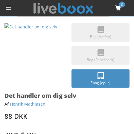
0
Bog (Hæftet)
Bog (Paperback)
Ebog (epub)
Det handler om dig selv
Af
Henrik Mathiasen
88 DKK