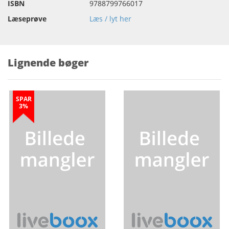
ISBN
9788799766017
Læseprøve
Læs / lyt her
Lignende bøger
SPAR
3%