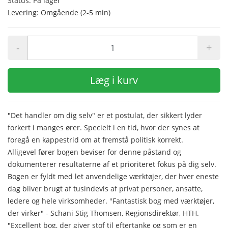
Status: På lager
Levering: Omgående (2-5 min)
-
+
Læg i kurv
"Det handler om dig selv" er et postulat, der sikkert lyder
forkert i manges ører. Specielt i en tid, hvor der synes at
foregå en kappestrid om at fremstå politisk korrekt.
Alligevel fører bogen beviser for denne påstand og
dokumenterer resultaterne af et prioriteret fokus på dig selv.
Bogen er fyldt med let anvendelige værktøjer, der hver eneste
dag bliver brugt af tusindevis af privat personer, ansatte,
ledere og hele virksomheder. "Fantastisk bog med værktøjer,
der virker" - Schani Stig Thomsen, Regionsdirektør, HTH.
"Excellent bog, der giver stof til eftertanke og som er en