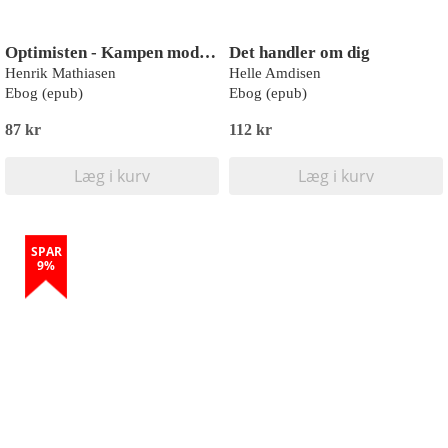
Optimisten - Kampen mod sortsynet
Det handler om dig
Henrik Mathiasen
Helle Amdisen
Ebog (epub)
Ebog (epub)
87 kr
112 kr
Læg i kurv
Læg i kurv
SPAR
9%