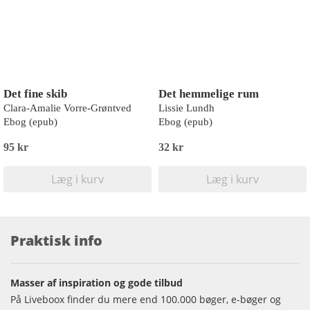
Det fine skib
Det hemmelige rum
Clara-Amalie Vorre-Grøntved
Lissie Lundh
Ebog (epub)
Ebog (epub)
95 kr
32 kr
Læg i kurv
Læg i kurv
Praktisk info
Masser af inspiration og gode tilbud
På Liveboox finder du mere end 100.000 bøger, e-bøger og