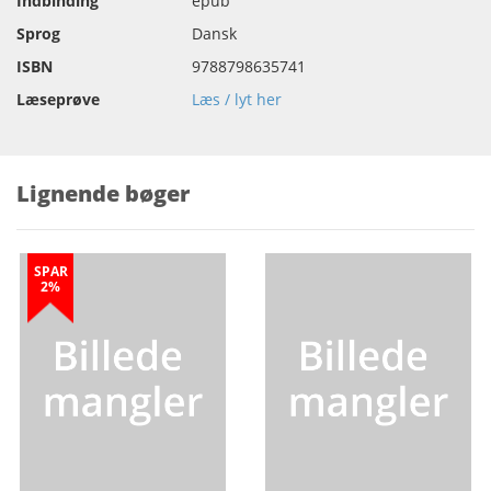
Indbinding
epub
Sprog
Dansk
ISBN
9788798635741
Læseprøve
Læs / lyt her
Lignende bøger
SPAR
2%