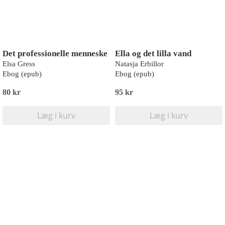
Det professionelle menneske
Ella og det lilla vand
Elsa Gress
Natasja Erbillor
Ebog (epub)
Ebog (epub)
80 kr
95 kr
Læg i kurv
Læg i kurv