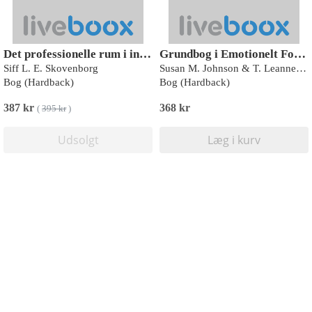
Det professionelle rum i individuel psykomotorisk terapi
Grundbog i Emotionelt Fokuseret Individuel Terapi (EFIT)
Siff L. E. Skovenborg
Susan M. Johnson & T. Leanne Campbell
Bog (Hardback)
Bog (Hardback)
387 kr
368 kr
(
395 kr
)
Udsolgt
Læg i kurv