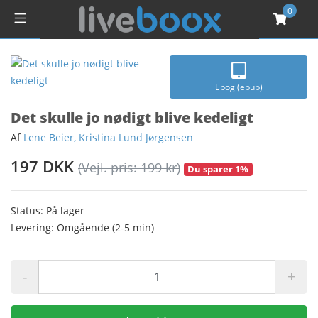
0
Ebog (epub)
Det skulle jo nødigt blive kedeligt
Af
Lene Beier, Kristina Lund Jørgensen
197 DKK
(Vejl. pris: 199 kr)
Du sparer 1%
Status: På lager
Levering: Omgående (2-5 min)
-
+