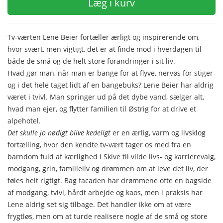
Læg i kurv
Tv-værten Lene Beier fortæller ærligt og inspirerende om,
hvor svært, men vigtigt, det er at finde mod i hverdagen til
både de små og de helt store forandringer i sit liv.
Hvad gør man, når man er bange for at flyve, nervøs for stiger
og i det hele taget lidt af en bangebuks? Lene Beier har aldrig
været i tvivl. Man springer ud på det dybe vand, sælger alt,
hvad man ejer, og flytter familien til Østrig for at drive et
alpehotel.
Det skulle jo nødigt blive kedeligt
er en ærlig, varm og livsklog
fortælling, hvor den kendte tv-vært tager os med fra en
barndom fuld af kærlighed i Skive til vilde livs- og karrierevalg,
modgang, grin, familieliv og drømmen om at leve det liv, der
føles helt rigtigt. Bag facaden har drømmene ofte en bagside
af modgang, tvivl, hårdt arbejde og kaos, men i praksis har
Lene aldrig set sig tilbage. Det handler ikke om at være
frygtløs, men om at turde realisere nogle af de små og store