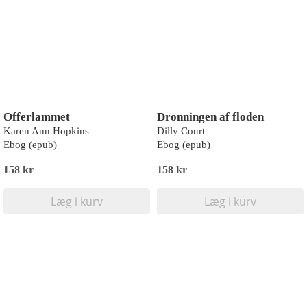
Offerlammet
Dronningen af floden
Karen Ann Hopkins
Dilly Court
Ebog (epub)
Ebog (epub)
158 kr
158 kr
Læg i kurv
Læg i kurv