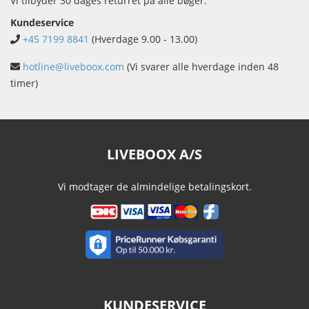
Vi tilbyder 30 dages returret på alle bøger.
Kundeservice
+45 7199 8841
(Hverdage 9.00 - 13.00)
hotline@liveboox.com
(Vi svarer alle hverdage inden 48
timer)
LIVEBOOX A/S
Vi modtager de almindelige betalingskort.
KUNDESERVICE