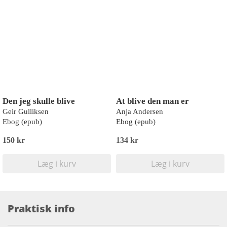
Den jeg skulle blive
At blive den man er
Geir Gulliksen
Anja Andersen
Ebog (epub)
Ebog (epub)
150 kr
134 kr
Læg i kurv
Læg i kurv
Praktisk info