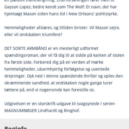
Gayson Lopez, bedre kendt som The Wolf: Et navn, der har
hjemsøgt Mason siden hans tid i New Orleans' politistyrke.
Hemmeligheder afsløres, og tilliden brister. Vil Mason sejre,
eller vil ondskaben triumfere?
DET SORTE ARMBÅND er en mesterligt udformet
spændingsroman, der vil få dig til at sidde på kanten af stolen
fra første side. Forbered dig på en verden af mørke
hemmeligheder, ubarmhjertig forfølgelse og uventede
drejninger. Dyk ned i denne spændende thriller og oplev den
skræmmende sandhed, at ondskaben nogle gange lurer
tættere på, end vi nogensinde kan forestille os.
Udgivelsen er en storskrift-udgave til svagsynede i serien
MAGNUMBØGER Lindhardt og Ringhof.
Boginfo