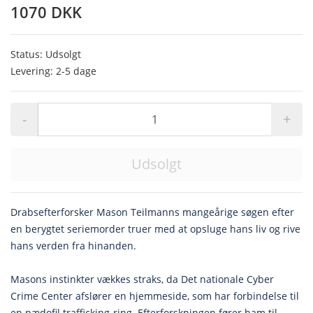
1070 DKK
Status: Udsolgt
Levering: 2-5 dage
-
+
Udsolgt
Drabsefterforsker Mason Teilmanns mangeårige søgen efter
en berygtet seriemorder truer med at opsluge hans liv og rive
hans verden fra hinanden.
Masons instinkter vækkes straks, da Det nationale Cyber
Crime Center afslører en hjemmeside, som har forbindelse til
en pædofil trafficking-ring. Efterforskningen fører ham til