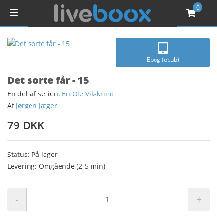
0
Ebog (epub)
Det sorte får - 15
En del af serien:
En Ole Vik-krimi
Af
Jørgen Jæger
79 DKK
Status: På lager
Levering: Omgående (2-5 min)
-
+