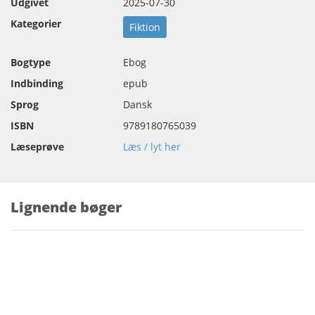
Udgivet
2025-07-30
Kategorier
Fiktion
Bogtype
Ebog
Indbinding
epub
Sprog
Dansk
ISBN
9789180765039
Læseprøve
Læs / lyt her
Lignende bøger