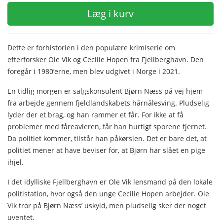
Læg i kurv
Dette er forhistorien i den populære krimiserie om
efterforsker Ole Vik og Cecilie Hopen fra Fjellberghavn. Den
foregår i 1980’erne, men blev udgivet i Norge i 2021.
En tidlig morgen er salgskonsulent Bjørn Næss på vej hjem
fra arbejde gennem fjeldlandskabets hårnålesving. Pludselig
lyder der et brag, og han rammer et får. For ikke at få
problemer med fåreavleren, får han hurtigt sporene fjernet.
Da politiet kommer, tilstår han påkørslen. Det er bare det, at
politiet mener at have beviser for, at Bjørn har slået en pige
ihjel.
I det idylliske Fjellberghavn er Ole Vik lensmand på den lokale
politistation, hvor også den unge Cecilie Hopen arbejder. Ole
Vik tror på Bjørn Næss’ uskyld, men pludselig sker der noget
uventet.