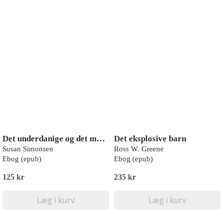
Det underdanige og det magtfulde
Det eksplosive barn
Susan Simonsen
Ross W. Greene
Ebog (epub)
Ebog (epub)
125 kr
235 kr
Læg i kurv
Læg i kurv