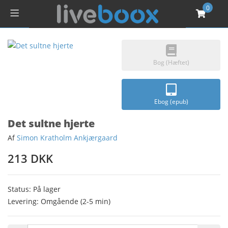
0
Bog (Hæftet)
Ebog (epub)
Det sultne hjerte
Af
Simon Kratholm Ankjærgaard
213 DKK
Status: På lager
Levering: Omgående (2-5 min)