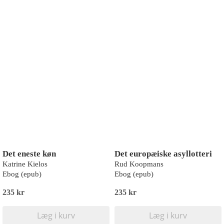
Det eneste køn
Det europæiske asyllotteri
Katrine Kielos
Rud Koopmans
Ebog (epub)
Ebog (epub)
235 kr
235 kr
Læg i kurv
Læg i kurv