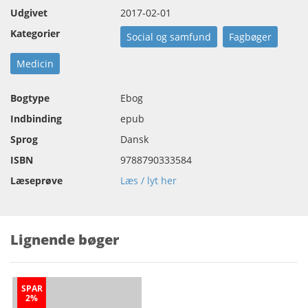
Udgivet
2017-02-01
Kategorier
Social og samfund
Fagbøger
Medicin
Bogtype
Ebog
Indbinding
epub
Sprog
Dansk
ISBN
9788790333584
Læseprøve
Læs / lyt her
Lignende bøger
SPAR
2%