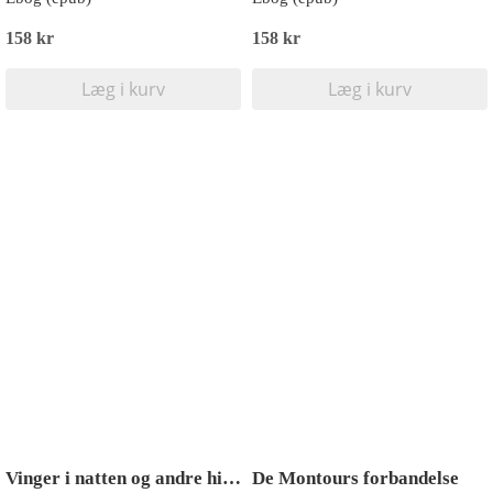
158 kr
158 kr
Læg i kurv
Læg i kurv
Vinger i natten og andre historier
De Montours forbandelse