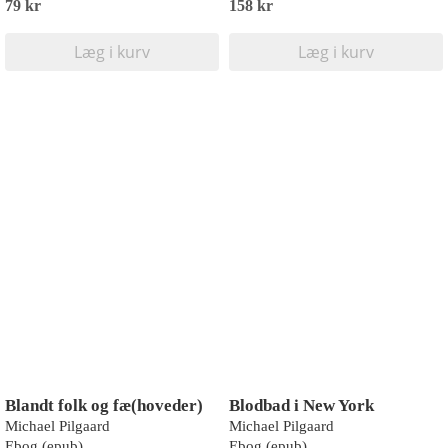
79 kr
158 kr
Læg i kurv
Læg i kurv
Blandt folk og fæ(hoveder)
Blodbad i New York
Michael Pilgaard
Michael Pilgaard
Ebog (epub)
Ebog (epub)